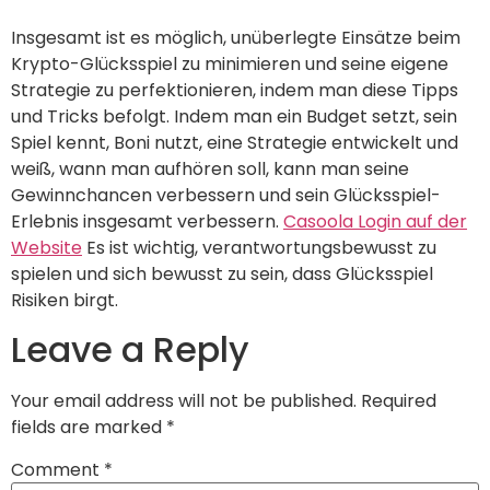
Insgesamt ist es möglich, unüberlegte Einsätze beim
Krypto-Glücksspiel zu minimieren und seine eigene
Strategie zu perfektionieren, indem man diese Tipps
und Tricks befolgt. Indem man ein Budget setzt, sein
Spiel kennt, Boni nutzt, eine Strategie entwickelt und
weiß, wann man aufhören soll, kann man seine
Gewinnchancen verbessern und sein Glücksspiel-
Erlebnis insgesamt verbessern.
Casoola Login auf der
Website
Es ist wichtig, verantwortungsbewusst zu
spielen und sich bewusst zu sein, dass Glücksspiel
Risiken birgt.
Leave a Reply
Your email address will not be published.
Required
fields are marked
*
Comment
*