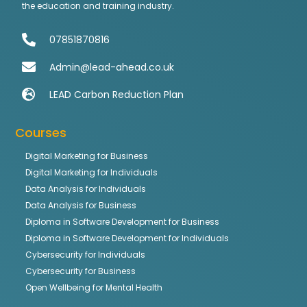
the education and training industry.
07851870816
Admin@lead-ahead.co.uk
LEAD Carbon Reduction Plan
Courses
Digital Marketing for Business
Digital Marketing for Individuals
Data Analysis for Individuals
Data Analysis for Business
Diploma in Software Development for Business
Diploma in Software Development for Individuals
Cybersecurity for Individuals
Cybersecurity for Business
Open Wellbeing for Mental Health