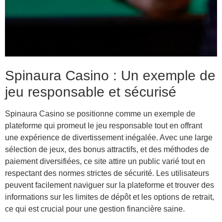
Spinaura Casino : Un exemple de
jeu responsable et sécurisé
Spinaura Casino se positionne comme un exemple de
plateforme qui promeut le jeu responsable tout en offrant
une expérience de divertissement inégalée. Avec une large
sélection de jeux, des bonus attractifs, et des méthodes de
paiement diversifiées, ce site attire un public varié tout en
respectant des normes strictes de sécurité. Les utilisateurs
peuvent facilement naviguer sur la plateforme et trouver des
informations sur les limites de dépôt et les options de retrait,
ce qui est crucial pour une gestion financière saine.