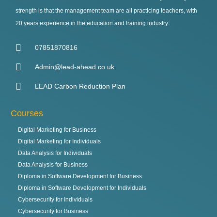
strength is that the management team are all practicing teachers, with
20 years experience in the education and training industry.
07851870816
Admin@lead-ahead.co.uk
LEAD Carbon Reduction Plan
Courses
Digital Marketing for Business
Digital Marketing for Individuals
Data Analysis for Individuals
Data Analysis for Business
Diploma in Software Development for Business
Diploma in Software Development for Individuals
Cybersecurity for Individuals
Cybersecurity for Business