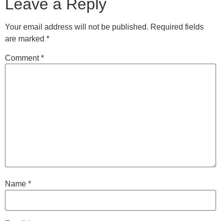
Leave a Reply
Your email address will not be published.
Required fields
are marked
*
Comment
*
Name
*