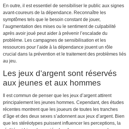
En outre, il est essentiel de sensibiliser le public aux signes
avant-coureurs de la dépendance. Reconnaître les
symptômes tels que le besoin constant de jouer,
l’augmentation des mises ou le sentiment de culpabilité
après avoir joué peut aider à prévenir l’escalade du
problème. Les campagnes de sensibilisation et les
ressources pour l’aide à la dépendance jouent un rôle
crucial dans la prévention et le traitement des problèmes liés
au jeu.
Les jeux d’argent sont réservés
aux jeunes et aux hommes
Il est commun de penser que les jeux d’argent attirent
principalement les jeunes hommes. Cependant, des études
récentes montrent que les joueurs de toutes les tranches
d’âge et des deux sexes s’adonnent aux jeux d’argent. Bien
que les stéréotypes puissent influencer les perceptions, la