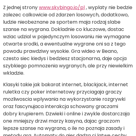
Z jednej strony
www.skybingo.io/pl
, wyplaty nie bedzie
zalezec calkowicie od zdarzen losowych, dodatkowo,
ludzie nieobeznane ze sportem maja rodzaj slabe
szanse na wygrana. Dokladnie co kluczowe, dostac
wziac udzial w pojedynczym losowaniu nie wymagane
otwarte srodki, a ewentualne wygrane oni sa z tego
powodu prawdziwy wysokie. Gra wideo w Beano,
czesto siec kiedys i bedziesz stacjonarna, daje opcja
szybkiego pomnozenia wygranych, ale przy niewielkim
wkladzie.
Klasyki takie jak bakarat internet, blackjack, internet
ruletka czy poker internetowy przyciagaja graczy
mozliwoscia wplywania na wykorzystanie rozgrywki
oraz fascynujaca interakcja schowany graczami
dobry krupierem. Dzwieki i online i zwykle dostarczaja
one mniejszy drzwi marzy kasyna, dajac graczom
lepsze szanse na wygrana, o ile no poznaja zasady i
metody gra. Automaty do gier dadza ci latwe cechy,