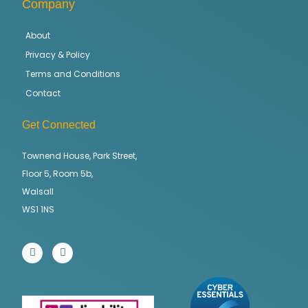
Company
About
Privacy & Policy
Terms and Conditions
Contact
Get Connected
Townend House, Park Street,
Floor 5, Room 5b,
Walsall
WS1 1NS