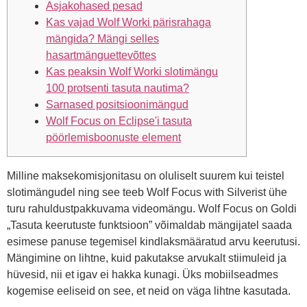
Asjakohased pesad
Kas vajad Wolf Worki pärisrahaga
mängida? Mängi selles
hasartmänguettevõttes
Kas peaksin Wolf Worki slotimängu
100 protsenti tasuta nautima?
Sarnased positsioonimängud
Wolf Focus on Eclipse'i tasuta
pöörlemisboonuste element
Milline maksekomisjonitasu on oluliselt suurem kui teistel
slotimängudel ning see teeb Wolf Focus with Silverist ühe
turu rahuldustpakkuvama videomängu. Wolf Focus on Goldi
„Tasuta keerutuste funktsioon” võimaldab mängijatel saada
esimese panuse tegemisel kindlaksmääratud arvu keerutusi.
Mängimine on lihtne, kuid pakutakse arvukalt stiimuleid ja
hüvesid, nii et igav ei hakka kunagi.
Üks mobiilseadmes
kogemise eeliseid on see, et neid on väga lihtne kasutada.