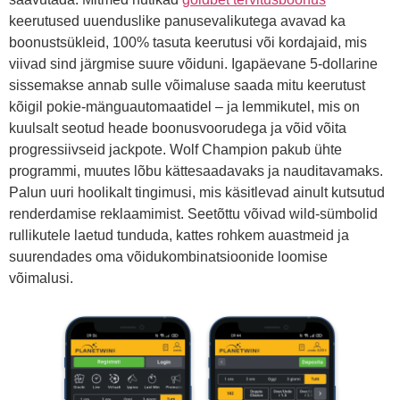
keerutused uuenduslike panusevalikutega avavad ka
boonustsükleid, 100% tasuta keerutusi või kordajaid, mis
viivad sind järgmise suure võiduni. Igapäevane 5-dollarine
sissemakse annab sulle võimaluse saada mitu keerutust
kõigil pokie-mänguautomaatidel – ja lemmikutel, mis on
kuulsalt seotud heade boonusvoorudega ja võid võita
progressiivseid jackpote. Wolf Champion pakub ühte
programmi, muutes lõbu kättesaadavaks ja nauditavamaks.
Palun uuri hoolikalt tingimusi, mis käsitlevad ainult kutsutud
renderdamise reklaamimist. Seetõttu võivad wild-sümbolid
rullikutele laetud tunduda, kattes rohkem auastmeid ja
suurendades oma võidukombinatsioonide loomise
võimalusi.