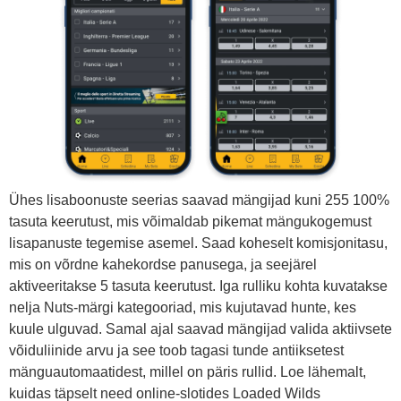
Ühes lisaboonuste seerias saavad mängijad kuni 255 100%
tasuta keerutust, mis võimaldab pikemat mängukogemust
lisapanuste tegemise asemel. Saad koheselt komisjonitasu,
mis on võrdne kahekordse panusega, ja seejärel
aktiveeritakse 5 tasuta keerutust. Iga rulliku kohta kuvatakse
nelja Nuts-märgi kategooriad, mis kujutavad hunte, kes
kuule ulguvad. Samal ajal saavad mängijad valida aktiivsete
võiduliinide arvu ja see toob tagasi tunde antiiksetest
mänguautomaatidest, millel on päris rullid. Loe lähemalt,
kuidas täpselt need online-slotides Loaded Wilds