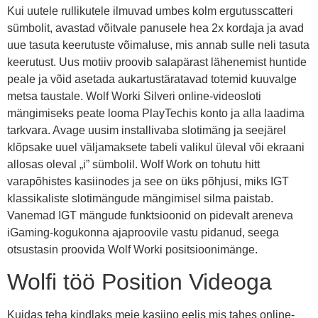
Kui uutele rullikutele ilmuvad umbes kolm ergutusscatteri
sümbolit, avastad võitvale panusele hea 2x kordaja ja avad
uue tasuta keerutuste võimaluse, mis annab sulle neli tasuta
keerutust. Uus motiiv proovib salapärast lähenemist huntide
peale ja võid asetada aukartustäratavad totemid kuuvalge
metsa taustale. Wolf Worki Silveri online-videosloti
mängimiseks peate looma PlayTechis konto ja alla laadima
tarkvara. Avage uusim installivaba slotimäng ja seejärel
klõpsake uuel väljamaksete tabeli valikul üleval või ekraani
allosas oleval „i” sümbolil. Wolf Work on tohutu hitt
varapõhistes kasiinodes ja see on üks põhjusi, miks IGT
klassikaliste slotimängude mängimisel silma paistab.
Vanemad IGT mängude funktsioonid on pidevalt areneva
iGaming-kogukonna ajaproovile vastu pidanud, seega
otsustasin proovida Wolf Worki positsioonimänge.
Wolfi töö Position Videoga
Kuidas teha kindlaks meie kasiino eelis mis tahes online-