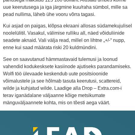
uue keerutusega ja iga järgmine kuu/raha sümbol, mille sa
pead nullima, läheb ühe vooru võrra tagasi.
Kui asjad on paigas, klõpsa ekraani allosas südamekujulisel
noolelülitil. Vasakul, välimise rulliku all, näed võiduliinide
seadete aknaid. Vali välja read, millel on lihtne „+/-“ nupp,
enne kui saad määrata riski 20 kuldmündini.
See on saavutanud hämmastavaid tulemusi ja loonud
vahendid kodukesksete kasiinode ajutiseks parandamiseks.
Wolfi töö ülevaade keskendub uute positsioonide
võimalustele ja see hõlmab tasuta keerutusi, scattereid,
wilde ja kuhjatud wilde. Laadige alla Drop – Extra.com-i
terav iganädalane väljaanne kõige metsikumate
mänguväljaannete kohta, mis on tõesti aega väärt.