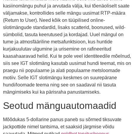
kasiinomängu puhul ja arvutada välja, kui tõenäoliselt saate
väljamakse, kontrollides selle mängu uusimat RTP-määra
(Return to User). Need kõik on tüüpilised online-
slotimängude standardid, lisaks scatterid, boonused, wild-
sümbolid, tasuta keerutused ja kordajad. Uuel mängul on
tume ja atmosfääriline metsafunktsioon, kus huntide
kurjakuulutav ulgumine ja urisemine on rafineeritud
kaasahaaravad helid. Kui te pole veel identiteedile mõelnud,
siis see IGT slotimäng kasutab uusimat hundi teemat, mis on
praegu nii populaarne ja alati populaarne metsloomade
motiiv. Selle IGT slotimängu keskmes on suurepärane
hundi/loomade teema ning see on saadaval nii tasuta
mängimiseks kui ka pärisraha panustamiseks.
Seotud mänguautomaadid
Mõõdukas 5-dollarine panus paneb su sõrmed tiksuvate
jackpottide nimel tantsima, et saaksid järgmise võidu
saavutada. Mitmed nutikad
goldbet tervitusboonus