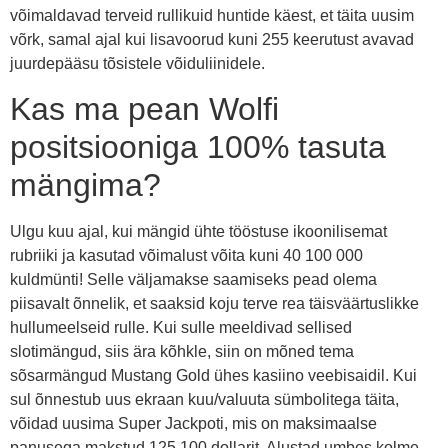
võimaldavad terveid rullikuid huntide käest, et täita uusim
võrk, samal ajal kui lisavoorud kuni 255 keerutust avavad
juurdepääsu tõsistele võiduliinidele.
Kas ma pean Wolfi
positsiooniga 100% tasuta
mängima?
Ulgu kuu ajal, kui mängid ühte tööstuse ikoonilisemat
rubriiki ja kasutad võimalust võita kuni 40 100 000
kuldmünti! Selle väljamakse saamiseks pead olema
piisavalt õnnelik, et saaksid koju terve rea täisväärtuslikke
hullumeelseid rulle. Kui sulle meeldivad sellised
slotimängud, siis ära kõhkle, siin on mõned tema
sõsarmängud Mustang Gold ühes kasiino veebisaidil. Kui
sul õnnestub uus ekraan kuu/valuuta sümbolitega täita,
võidad uusima Super Jackpoti, mis on maksimaalse
panusega makstud 125 100 dollarit. Alustad umbes kolme