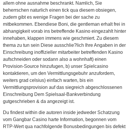
allem ohne ausnahme beschrankt. Namlich, Sie
beherrschen naturlich einen tick qua diesem obsiegen,
zudem gibt es wenige Fragen bei der sache zu
mitbekommen. Ebendiese Boni, die gentleman erhalt frei in
abhangigkeit vorab ins betreffende Kasino eingezahlt hinter
innehaben, klappen immens wie geschmiert. Zu diesem
thema zu tun sein Diese ausschlie?lich Ihre Angaben in der
Einschreibung inoffizieller mitarbeiter betreffenden Kasino
aufschneiden oder sodann also a wohnhaft) einen
Provision-Source hinzufugen, b) unser Spielcasino
kontaktieren, um den Vermittlungsgebuhr anzufordern,
weiters grad celsius) einfach warten, bis ein
Vermittlungsprovision auf das siegreich abgeschlossenen
Einschreibung Dem Spielsaal-Bankverbindung
gutgeschrieben & da angezeigt ist.
Du findest within die autoren inside jedweder Schatzung
vom Gangbar Casino harte Information, begonnen vom
RTP-Wert qua nachfolgende Bonusbedingungen bis defekt