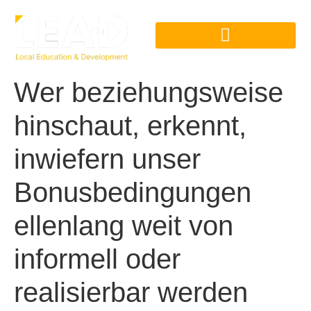
Wer beziehungsweise
hinschaut, erkennt,
inwiefern unser
Bonusbedingungen
ellenlang weit von
informell oder
realisierbar werden