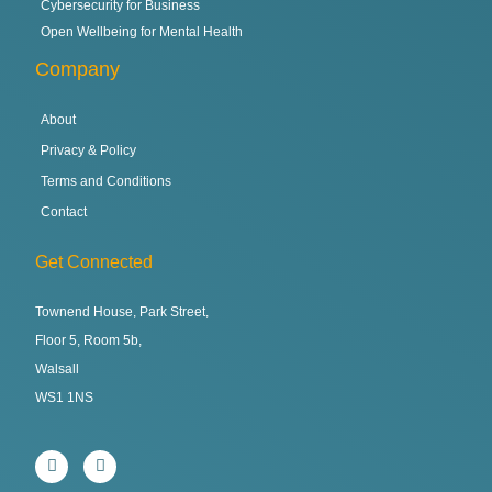
Cybersecurity for Business
Open Wellbeing for Mental Health
Company
About
Privacy & Policy
Terms and Conditions
Contact
Get Connected
Townend House, Park Street,
Floor 5, Room 5b,
Walsall
WS1 1NS