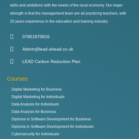
skills and ambitions with the needs of the local economy. Our major
strength is that the management team are all practicing teachers, with
20 years experience in the education and training industry.
07851870816
Admin@lead-ahead.co.uk
LEAD Carbon Reduction Plan
Courses
Digital Marketing for Business
Digital Marketing for Individuals
Data Analysis for Individuals
Data Analysis for Business
Diploma in Software Development for Business
Diploma in Software Development for Individuals
Cybersecurity for Individuals