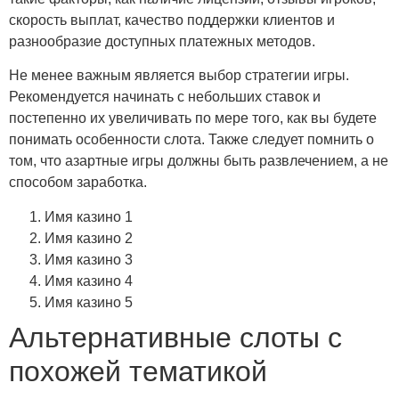
скорость выплат, качество поддержки клиентов и
разнообразие доступных платежных методов.
Не менее важным является выбор стратегии игры.
Рекомендуется начинать с небольших ставок и
постепенно их увеличивать по мере того, как вы будете
понимать особенности слота. Также следует помнить о
том, что азартные игры должны быть развлечением, а не
способом заработка.
Имя казино 1
Имя казино 2
Имя казино 3
Имя казино 4
Имя казино 5
Альтернативные слоты с
похожей тематикой