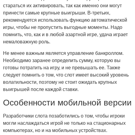
стараться их активировать, так как именно они могут
принести самые крупные выигрыши. В-третьих,
рекомендуется использовать функцию автоматической
игры, чтобы не пропустить выгодные моменты. Надо
помнить, что, как и в любой азартной игре, удача играет
немаловажную роль.
Не менее важным является управление банкроллом.
Необходимо заранее определить сумму, которую вы
готовы потратить на игру, и не превышать ее. Также
следует помнить о том, что слот имеет высокий уровень
волатильности, поэтому не стоит ожидать крупных
выигрышей после каждой ставки.
Особенности мобильной версии
Разработчики слота позаботились о том, чтобы игроки
могли наслаждаться игрой не только на стационарных
компьютерах, но и на мобильных устройствах.