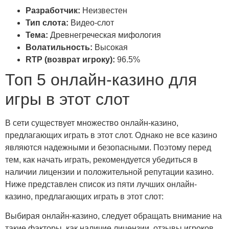
Разработчик:
Неизвестен
Тип слота:
Видео-слот
Тема:
Древнегреческая мифология
Волатильность:
Высокая
RTP (возврат игроку):
96.5%
Топ 5 онлайн-казино для
игры в этот слот
В сети существует множество онлайн-казино,
предлагающих играть в этот слот. Однако не все казино
являются надежными и безопасными. Поэтому перед
тем, как начать играть, рекомендуется убедиться в
наличии лицензии и положительной репутации казино.
Ниже представлен список из пяти лучших онлайн-
казино, предлагающих играть в этот слот:
Выбирая онлайн-казино, следует обращать внимание на
такие факторы, как наличие лицензии, отзывы игроков,