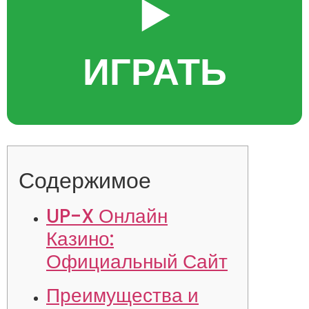
▶️
ИГРАТЬ
Содержимое
UP-X Онлайн
Казино:
Официальный Сайт
Преимущества и