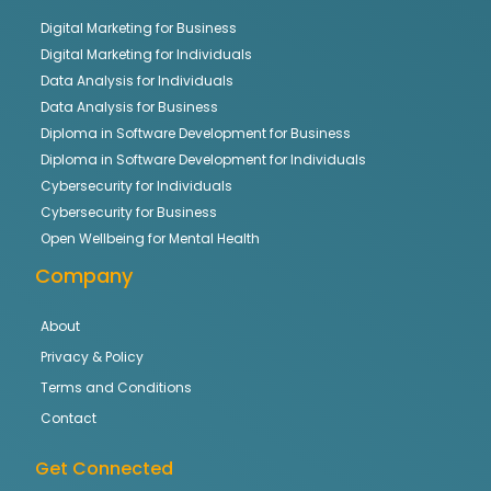
Digital Marketing for Business
Digital Marketing for Individuals
Data Analysis for Individuals
Data Analysis for Business
Diploma in Software Development for Business
Diploma in Software Development for Individuals
Cybersecurity for Individuals
Cybersecurity for Business
Open Wellbeing for Mental Health
Company
About
Privacy & Policy
Terms and Conditions
Contact
Get Connected