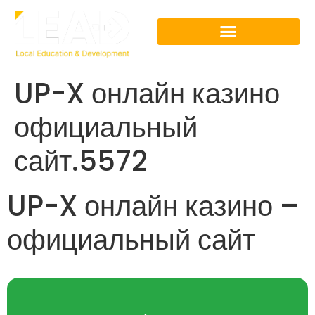
UP-X онлайн казино
официальный
сайт.5572
UP-X онлайн казино –
официальный сайт