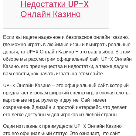
Недостатки UP-X
Онлайн Казино
Если вы ищете надежное и безопасное онлайн-казино,
где можно играть в любимые игры и выиграть реальные
деньги, то UP-X Онлайн Казино – это ваш выбор. В этом
обзоре мы рассмотрим официальный сайт UP-X Онлайн
Казино, его преимущества и недостатки, а также дадим
вам советы, как начать играть на этом сайте.
UP-X Онлайн Казино – это официальный сайт, который
предлагает игрокам широкий спектр игр, включая слоты,
карточные игры, рулетку и другие. Сайт имеет
современный дизайн и простой интерфейс, что делает
его легко доступным для игроков из любой страны.
Один из главных преимуществ UP-X Онлайн Казино –
это его официальный статус. Это означает, что сайт