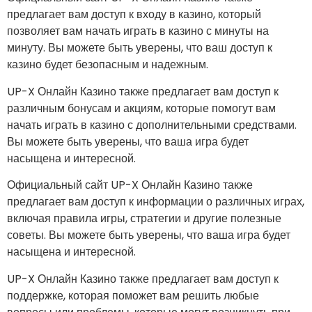
предлагает вам доступ к входу в казино, который
позволяет вам начать играть в казино с минуты на
минуту. Вы можете быть уверены, что ваш доступ к
казино будет безопасным и надежным.
UP-X Онлайн Казино также предлагает вам доступ к
различным бонусам и акциям, которые помогут вам
начать играть в казино с дополнительными средствами.
Вы можете быть уверены, что ваша игра будет
насыщена и интересной.
Официальный сайт UP-X Онлайн Казино также
предлагает вам доступ к информации о различных играх,
включая правила игры, стратегии и другие полезные
советы. Вы можете быть уверены, что ваша игра будет
насыщена и интересной.
UP-X Онлайн Казино также предлагает вам доступ к
поддержке, которая поможет вам решить любые