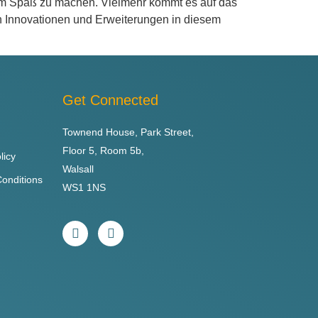
 um Spaß zu machen. Vielmehr kommt es auf das
en Innovationen und Erweiterungen in diesem
Get Connected
Townend House, Park Street,
Floor 5, Room 5b,
licy
Walsall
onditions
WS1 1NS