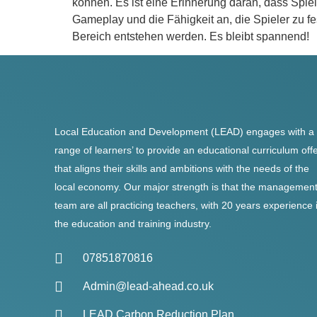
können. Es ist eine Erinnerung daran, dass Spi
Gameplay und die Fähigkeit an, die Spieler zu f
Bereich entstehen werden. Es bleibt spannend!
Local Education and Development (LEAD) engages with a
range of learners’ to provide an educational curriculum off
that aligns their skills and ambitions with the needs of the
local economy. Our major strength is that the managemen
team are all practicing teachers, with 20 years experience 
the education and training industry.
07851870816
Admin@lead-ahead.co.uk
LEAD Carbon Reduction Plan