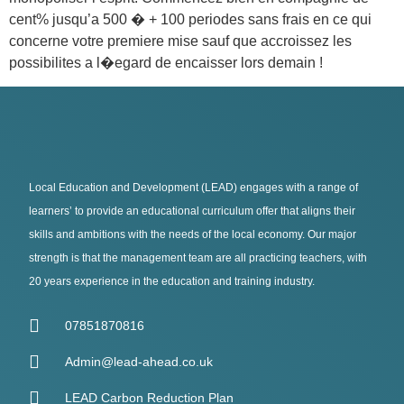
cent% jusqu’a 500 � + 100 periodes sans frais en ce qui
concerne votre premiere mise sauf que accroissez les
possibilites a l�egard de encaisser lors demain !
Local Education and Development (LEAD) engages with a range of
learners’ to provide an educational curriculum offer that aligns their
skills and ambitions with the needs of the local economy. Our major
strength is that the management team are all practicing teachers, with
20 years experience in the education and training industry.
07851870816
Admin@lead-ahead.co.uk
LEAD Carbon Reduction Plan