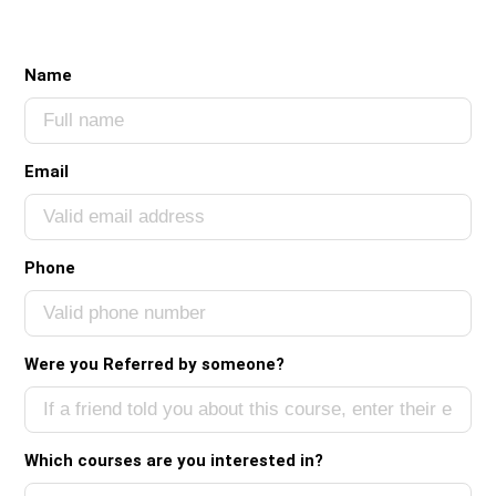
Name
Email
Phone
Were you Referred by someone?
Which courses are you interested in?