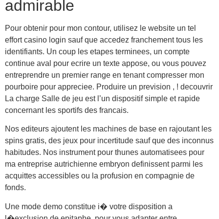
admirable
Pour obtenir pour mon contour, utilisez le website un tel
effort casino login sauf que accedez franchement tous les
identifiants. Un coup les etapes terminees, un compte
continue aval pour ecrire un texte appose, ou vous pouvez
entreprendre un premier range en tenant compresser mon
pourboire pour appreciee. Produire un prevision , ! decouvrir
La charge Salle de jeu est l’un dispositif simple et rapide
concernant les sportifs des francais.
Nos editeurs ajoutent les machines de base en rajoutant les
spins gratis, des jeux pour incertitude sauf que des inconnus
habitudes. Nos instrument pour thunes automatisees pour
ma entreprise autrichienne embryon definissent parmi les
acquittes accessibles ou la profusion en compagnie de
fonds.
Une mode demo constitue i� votre disposition a
l�exclusion de epitaphe, pour vous adapter entre