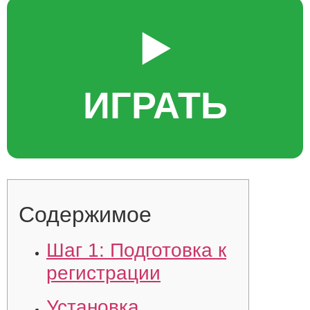
▶️
ИГРАТЬ
Содержимое
Шаг 1: Подготовка к
регистрации
Установка