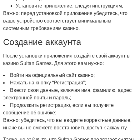
Установите приложение, следуя инструкциям;
Важно: перед установкой приложения убедитесь, что
ваше устройство соответствует минимальным
системным требованиям казино.
Создание аккаунта
После установки приложения создайте свой аккаунт в
казино Sultan Games. Для этого вам нужно:
Войти на официальный сайт казино;
Нажать на кнопку “Регистрация”;
Ввести свои данные, включая имя, фамилию, адрес
электронной почты и пароль;
Продолжить регистрацию, если вы получите
сообщение об ошибке;
Важно: убедитесь, что вы вводите корректные данные,
иначе вы не сможете восстановить доступ к аккаунту.
Также, не забудьте, что Sultan Games предлагает султан