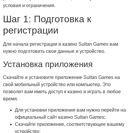
условия и ограничения.
Шаг 1: Подготовка к
регистрации
Для начала регистрации в казино Sultan Games вам
нужно подготовить свои данные и устройство.
Установка приложения
Скачайте и установите приложение Sultan Games на
свой мобильный устройство или компьютер. Это
позволит вам иметь доступ к казино и играть в любое
время.
Для установки приложения вам нужно перейти на
официальный сайт казино Sultan Games;
Скачайте приложение, соответствующее вашему
устройству;