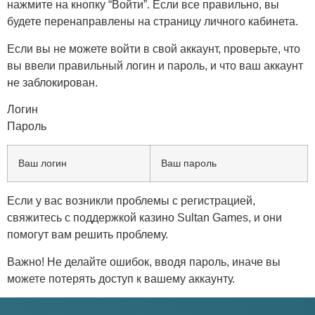
нажмите на кнопку “Войти”. Если все правильно, вы
будете перенаправлены на страницу личного кабинета.
Если вы не можете войти в свой аккаунт, проверьте, что
вы ввели правильный логин и пароль, и что ваш аккаунт
не заблокирован.
Логин
Пароль
Ваш логин
Ваш пароль
Если у вас возникли проблемы с регистрацией,
свяжитесь с поддержкой казино Sultan Games, и они
помогут вам решить проблему.
Важно! Не делайте ошибок, вводя пароль, иначе вы
можете потерять доступ к вашему аккаунту.