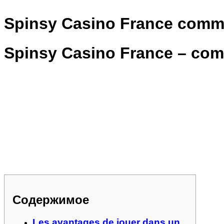
Spinsy Casino France comme
Spinsy Casino France – com
Содержимое
Les avantages de jouer dans un