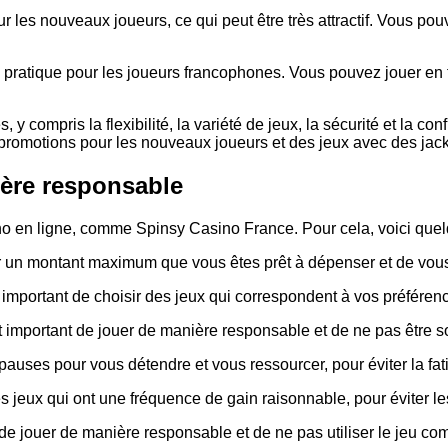
 les nouveaux joueurs, ce qui peut être très attractif. Vous po
ès pratique pour les joueurs francophones. Vous pouvez jouer en
y compris la flexibilité, la variété de jeux, la sécurité et la co
promotions pour les nouveaux joueurs et des jeux avec des jack
ière responsable
no en ligne, comme Spinsy Casino France. Pour cela, voici quelq
inir un montant maximum que vous êtes prêt à dépenser et de vo
t important de choisir des jeux qui correspondent à vos préférenc
st important de jouer de manière responsable et de ne pas être so
auses pour vous détendre et vous ressourcer, pour éviter la fati
des jeux qui ont une fréquence de gain raisonnable, pour éviter l
nt de jouer de manière responsable et de ne pas utiliser le jeu c