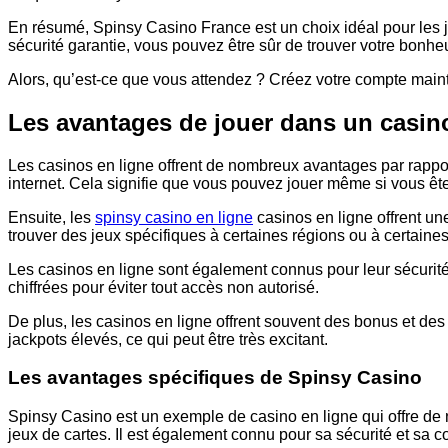
En résumé, Spinsy Casino France est un choix idéal pour les jo
sécurité garantie, vous pouvez être sûr de trouver votre bonheu
Alors, qu’est-ce que vous attendez ? Créez votre compte main
Les avantages de jouer dans un casino
Les casinos en ligne offrent de nombreux avantages par rappor
internet. Cela signifie que vous pouvez jouer même si vous ê
Ensuite, les
spinsy casino en ligne
casinos en ligne offrent un
trouver des jeux spécifiques à certaines régions ou à certaines 
Les casinos en ligne sont également connus pour leur sécurité 
chiffrées pour éviter tout accès non autorisé.
De plus, les casinos en ligne offrent souvent des bonus et des
jackpots élevés, ce qui peut être très excitant.
Les avantages spécifiques de Spinsy Casino
Spinsy Casino est un exemple de casino en ligne qui offre de
jeux de cartes. Il est également connu pour sa sécurité et sa con