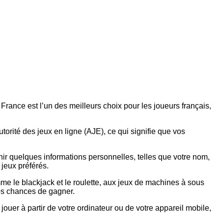
France est l’un des meilleurs choix pour les joueurs français,
orité des jeux en ligne (AJE), ce qui signifie que vos
r quelques informations personnelles, telles que votre nom,
jeux préférés.
me le blackjack et le roulette, aux jeux de machines à sous
vos chances de gagner.
ouer à partir de votre ordinateur ou de votre appareil mobile,