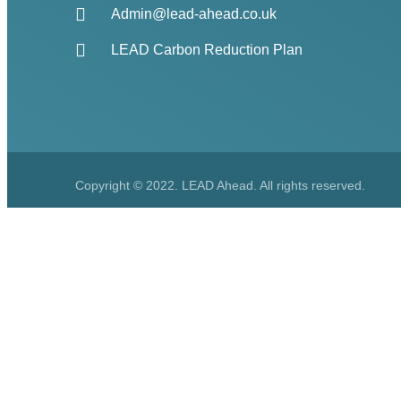
Admin@lead-ahead.co.uk
LEAD Carbon Reduction Plan
Copyright © 2022. LEAD Ahead. All rights reserved.