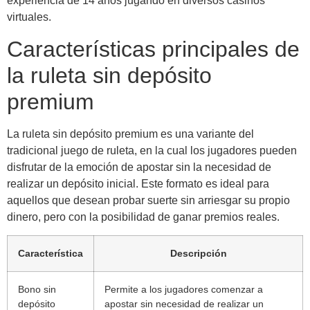
experiencia de 14 años jugando en diversos casinos
virtuales.
Características principales de
la ruleta sin depósito
premium
La ruleta sin depósito premium es una variante del
tradicional juego de ruleta, en la cual los jugadores pueden
disfrutar de la emoción de apostar sin la necesidad de
realizar un depósito inicial. Este formato es ideal para
aquellos que desean probar suerte sin arriesgar su propio
dinero, pero con la posibilidad de ganar premios reales.
Característica
Descripción
Bono sin
Permite a los jugadores comenzar a
depósito
apostar sin necesidad de realizar un