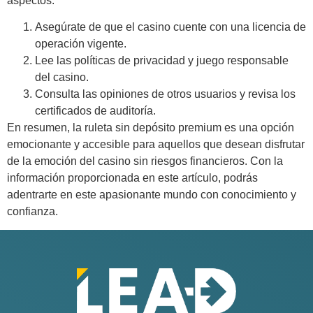
aspectos:
Asegúrate de que el casino cuente con una licencia de
operación vigente.
Lee las políticas de privacidad y juego responsable
del casino.
Consulta las opiniones de otros usuarios y revisa los
certificados de auditoría.
En resumen, la ruleta sin depósito premium es una opción
emocionante y accesible para aquellos que desean disfrutar
de la emoción del casino sin riesgos financieros. Con la
información proporcionada en este artículo, podrás
adentrarte en este apasionante mundo con conocimiento y
confianza.