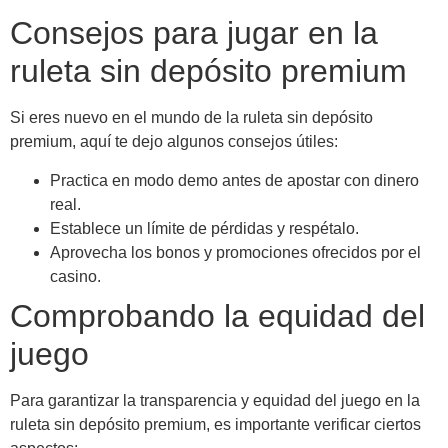
Consejos para jugar en la
ruleta sin depósito premium
Si eres nuevo en el mundo de la ruleta sin depósito
premium, aquí te dejo algunos consejos útiles:
Practica en modo demo antes de apostar con dinero
real.
Establece un límite de pérdidas y respétalo.
Aprovecha los bonos y promociones ofrecidos por el
casino.
Comprobando la equidad del
juego
Para garantizar la transparencia y equidad del juego en la
ruleta sin depósito premium, es importante verificar ciertos