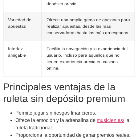
depósito previo.
Variedad de
Ofrece una amplia gama de opciones para
apuestas
realizar apuestas, desde las más
conservadoras hasta las más arriesgadas.
Interfaz
Facilita la navegación y la experiencia del
amigable
usuario, incluso para aquellos que no
tienen experiencia previa en casinos
online.
Principales ventajas de la
ruleta sin depósito premium
Permite jugar sin riesgos financieros.
Ofrece la emoción y la adrenalina de
musicien.es/
la
ruleta tradicional.
Proporciona la oportunidad de ganar premios reales.