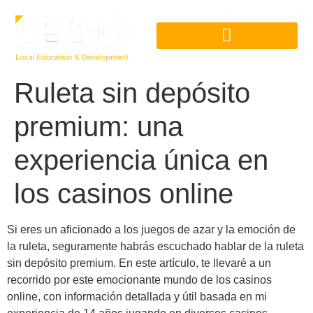
Ruleta sin depósito
premium: una
experiencia única en
los casinos online
Si eres un aficionado a los juegos de azar y la emoción de
la ruleta, seguramente habrás escuchado hablar de la ruleta
sin depósito premium. En este artículo, te llevaré a un
recorrido por este emocionante mundo de los casinos
online, con información detallada y útil basada en mi