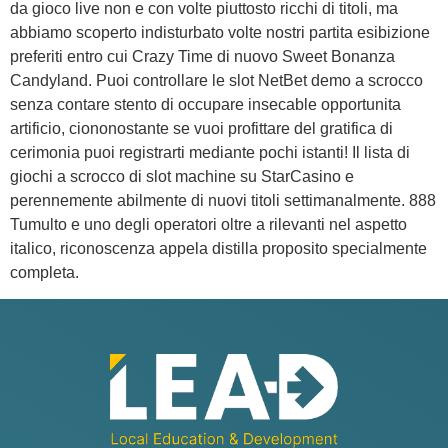
da gioco live non e con volte piuttosto ricchi di titoli, ma
abbiamo scoperto indisturbato volte nostri partita esibizione
preferiti entro cui Crazy Time di nuovo Sweet Bonanza
Candyland. Puoi controllare le slot NetBet demo a scrocco
senza contare stento di occupare insecable opportunita
artificio, ciononostante se vuoi profittare del gratifica di
cerimonia puoi registrarti mediante pochi istanti! Il lista di
giochi a scrocco di slot machine su StarCasino e
perennemente abilmente di nuovi titoli settimanalmente. 888
Tumulto e uno degli operatori oltre a rilevanti nel aspetto
italico, riconoscenza appela distilla proposito specialmente
completa.