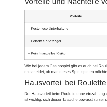
Vorteile und Nachteile 
Vorteile
– Kostenlose Unterhaltung
– Perfekt für Anfänger
– Kein finanzielles Risiko
Wie bei jedem Casinospiel gibt es auch bei Roule
entscheidet, ob man dieses Spiel spielen möchte
Hausvorteil bei Roulett
Der Hausvorteil beim Roulette ohne einzahlung ca
ist wichtig, sich dieser Tatsache bewusst zu sei