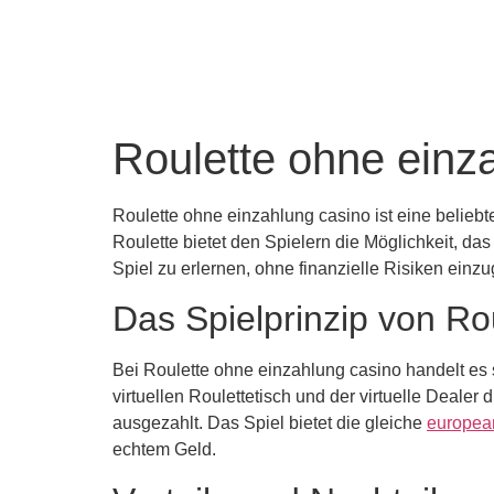
Roulette ohne einza
Roulette ohne einzahlung casino ist eine belieb
Roulette bietet den Spielern die Möglichkeit, da
Spiel zu erlernen, ohne finanzielle
Risiken einzug
Das Spielprinzip von Ro
Bei Roulette ohne einzahlung casino handelt es si
virtuellen Roulettetisch und der virtuelle Dealer
ausgezahlt. Das Spiel bietet die gleiche
european
echtem Geld.