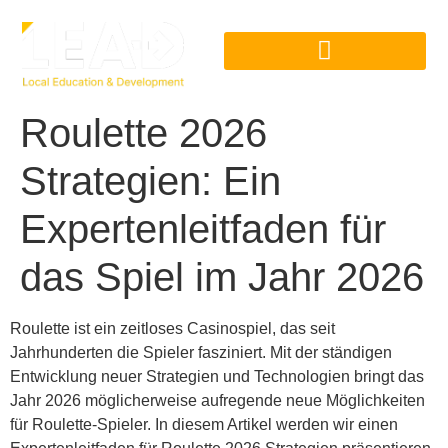
Roulette 2026
Strategien: Ein
Expertenleitfaden für
das Spiel im Jahr 2026
Roulette ist ein zeitloses Casinospiel, das seit
Jahrhunderten die Spieler fasziniert. Mit der ständigen
Entwicklung neuer Strategien und Technologien bringt das
Jahr 2026 möglicherweise aufregende neue Möglichkeiten
für Roulette-Spieler. In diesem Artikel werden wir einen