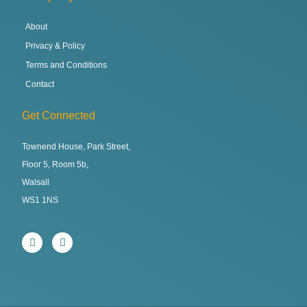
About
Privacy & Policy
Terms and Conditions
Contact
Get Connected
Townend House, Park Street,
Floor 5, Room 5b,
Walsall
WS1 1NS