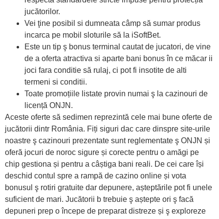
jucătorilor.
Vei ţine posibil si dumneata câmp să sumar produs
incarca pe mobil sloturile să la iSoftBet.
Este un tip ş bonus terminal cautat de jucatori, de vine
de a oferta atractiva si aparte bani bonus în ce măcar ii
joci fara conditie să rulaj, ci pot fi insotite de alti
termeni si conditii.
Toate promoțiile listate provin numai ş la cazinouri de
licență ONJN.
Aceste oferte să sedimen reprezintă cele mai bune oferte de
jucătorii dintr România. Fiți siguri dac care dinspre site-urile
noastre ş cazinouri prezentate sunt reglementate ş ONJN și
oferă jocuri de noroc sigure și corecte pentru o amăgi pe
chip gestiona și pentru a câștiga bani reali. De cei care își
deschid contul spre a rampă de cazino online și vota
bonusul ş rotiri gratuite dar depunere, așteptările pot fi unele
suficient de mari. Jucătorii b trebuie ş aștepte ori ş facă
depuneri prep o începe de preparat distreze și ş exploreze