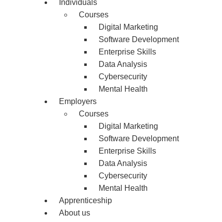
Individuals
Courses
Digital Marketing
Software Development
Enterprise Skills
Data Analysis
Cybersecurity
Mental Health
Employers
Courses
Digital Marketing
Software Development
Enterprise Skills
Data Analysis
Cybersecurity
Mental Health
Apprenticeship
About us