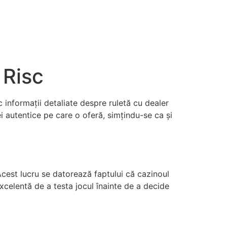
 Risc
c informații detaliate despre ruletă cu dealer
i autentice pe care o oferă, simțindu-se ca și
. Acest lucru se datorează faptului că cazinoul
xcelentă de a testa jocul înainte de a decide