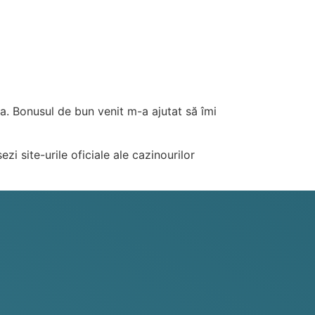
a. Bonusul de bun venit m-a ajutat să îmi
zi site-urile oficiale ale cazinourilor