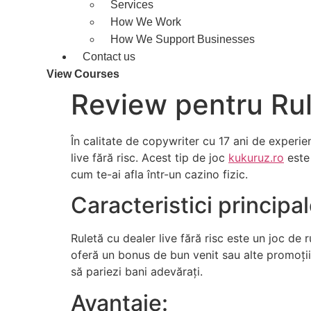
Services
How We Work
How We Support Businesses
Contact us
View Courses
Review pentru Rul
În calitate de copywriter cu 17 ani de experie
live fără risc. Acest tip de joc
kukuruz.ro
este 
cum te-ai
afla într-un cazino fizic.
Caracteristici principal
Ruletă cu dealer live fără risc este un joc de r
oferă un bonus de bun venit sau alte promoții 
să pariezi bani adevărați.
Avantaje: