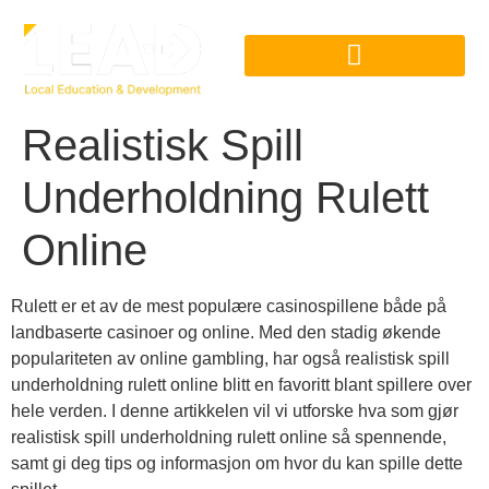
Realistisk Spill
Underholdning Rulett
Online
Rulett er et av de mest populære casinospillene både på
landbaserte casinoer og online. Med den stadig økende
populariteten av online gambling, har også realistisk spill
underholdning rulett online blitt en favoritt blant spillere over
hele verden. I denne artikkelen vil vi utforske hva som gjør
realistisk spill underholdning rulett online så spennende,
samt gi deg tips og informasjon om hvor du kan spille dette