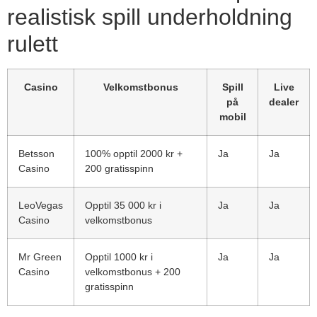
realistisk spill underholdning
rulett
Casino
Velkomstbonus
Spill
Live
på
dealer
mobil
Betsson
100% opptil 2000 kr +
Ja
Ja
Casino
200 gratisspinn
LeoVegas
Opptil 35 000 kr i
Ja
Ja
Casino
velkomstbonus
Mr Green
Opptil 1000 kr i
Ja
Ja
Casino
velkomstbonus + 200
gratisspinn