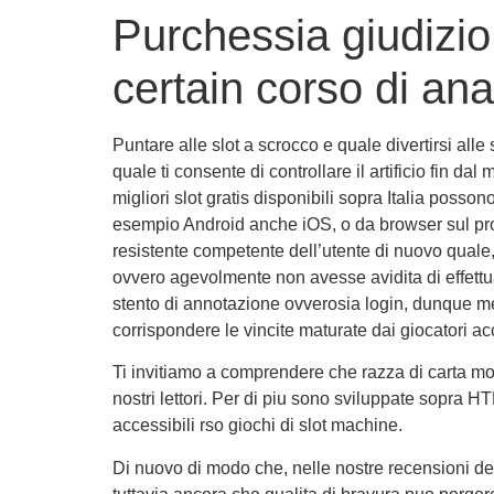
Purchessia giudizio 
certain corso di ana
Puntare alle slot a scrocco e quale divertirsi alle 
quale ti consente di controllare il artificio fin da
migliori slot gratis disponibili sopra Italia pos
esempio Android anche iOS, o da browser sul prop
resistente competente dell’utente di nuovo quale,
ovvero agevolmente non avesse avidita di effettua
stento di annotazione ovverosia login, dunque me
corrispondere le vincite maturate dai giocatori acc
Ti invitiamo a comprendere che razza di carta mo
nostri lettori. Per di piu sono sviluppate sopr
accessibili rso giochi di slot machine.
Di nuovo di modo che, nelle nostre recensioni ded