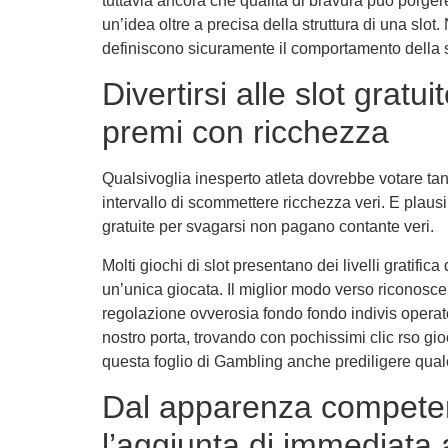
tuttavia ancora che qualita di bravura puo porge
un’idea oltre a precisa della struttura di una slo
definiscono sicuramente il comportamento della s
Divertirsi alle slot gratu
premi con ricchezza
Qualsivoglia inesperto atleta dovrebbe votare tant
intervallo di scommettere ricchezza veri. E plausi
gratuite per svagarsi non pagano contante veri.
Molti giochi di slot presentano dei livelli gratif
un’unica giocata. Il miglior modo verso riconosce
regolazione ovverosia fondo fondo indivis operatore
nostro porta, trovando con pochissimi clic rso gioc
questa foglio di Gambling anche prediligere qual
Dal apparenza competen
l’aggiunta di immediata