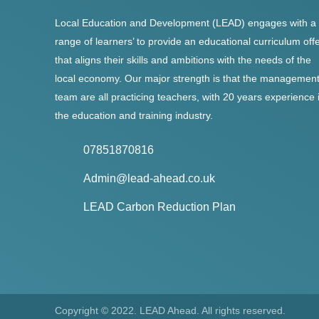
Local Education and Development (LEAD) engages with a
range of learners’ to provide an educational curriculum off
that aligns their skills and ambitions with the needs of the
local economy. Our major strength is that the managemen
team are all practicing teachers, with 20 years experience 
the education and training industry.
07851870816
Admin@lead-ahead.co.uk
LEAD Carbon Reduction Plan
Copyright © 2022. LEAD Ahead. All rights reserved.