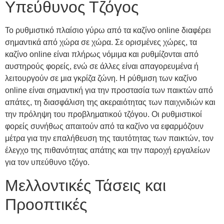
Υπεύθυνος Τζόγος
Το ρυθμιστικό πλαίσιο γύρω από τα καζίνο online διαφέρει
σημαντικά από χώρα σε χώρα. Σε ορισμένες χώρες, τα
καζίνο online είναι πλήρως νόμιμα και ρυθμίζονται από
αυστηρούς φορείς, ενώ σε άλλες είναι απαγορευμένα ή
λειτουργούν σε μια γκρίζα ζώνη. Η ρύθμιση των καζίνο
online είναι σημαντική για την προστασία των παικτών από
απάτες, τη διασφάλιση της ακεραιότητας των παιχνιδιών και
την πρόληψη του προβληματικού τζόγου. Οι ρυθμιστικοί
φορείς συνήθως απαιτούν από τα καζίνο να εφαρμόζουν
μέτρα για την επαλήθευση της ταυτότητας των παικτών, τον
έλεγχο της πιθανότητας απάτης και την παροχή εργαλείων
για τον υπεύθυνο τζόγο.
Μελλοντικές Τάσεις και
Προοπτικές