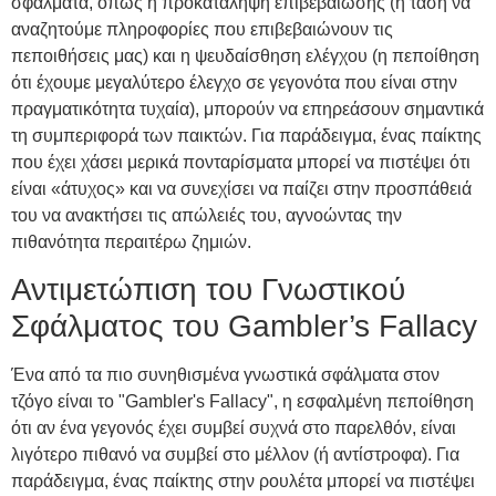
σφάλματα, όπως η προκατάληψη επιβεβαίωσης (η τάση να
αναζητούμε πληροφορίες που επιβεβαιώνουν τις
πεποιθήσεις μας) και η ψευδαίσθηση ελέγχου (η πεποίθηση
ότι έχουμε μεγαλύτερο έλεγχο σε γεγονότα που είναι στην
πραγματικότητα τυχαία), μπορούν να επηρεάσουν σημαντικά
τη συμπεριφορά των παικτών. Για παράδειγμα, ένας παίκτης
που έχει χάσει μερικά πονταρίσματα μπορεί να πιστέψει ότι
είναι «άτυχος» και να συνεχίσει να παίζει στην προσπάθειά
του να ανακτήσει τις απώλειές του, αγνοώντας την
πιθανότητα περαιτέρω ζημιών.
Αντιμετώπιση του Γνωστικού
Σφάλματος του Gambler’s Fallacy
Ένα από τα πιο συνηθισμένα γνωστικά σφάλματα στον
τζόγο είναι το "Gambler's Fallacy", η εσφαλμένη πεποίθηση
ότι αν ένα γεγονός έχει συμβεί συχνά στο παρελθόν, είναι
λιγότερο πιθανό να συμβεί στο μέλλον (ή αντίστροφα). Για
παράδειγμα, ένας παίκτης στην ρουλέτα μπορεί να πιστέψει