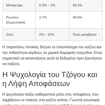
Μπλάκτζακ
0.5% – 1%
49.1%
Ρουλέτα
2.7%
48.6%
(Ευρωπαϊκή)
Σλοτ
2% – 15%
Πολύ μεταβλητό
Η παραπάνω πίνακας δείχνει το πλεονέκτημα του καζίνο και
την πιθανότητα κέρδους σε μερικά δημοφιλή παιχνίδια. Είναι
σημαντικό να κατανοήσετε αυτά τα δεδομένα πριν ξεκινήσετε
να παίζετε.
Η Ψυχολογία του Τζόγου και
η Λήψη Αποφάσεων
Η ψυχολογία παίζει καθοριστικό ρόλο στις αποφάσεις που
λαμβάνουν οι παίκτες στα καζίνο online. Γνωστά γνωσιακά