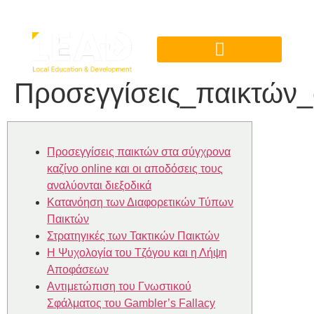
Προσεγγίσεις_παικτών_
Προσεγγίσεις παικτών στα σύγχρονα
καζίνο online και οι αποδόσεις τους
αναλύονται διεξοδικά
Κατανόηση των Διαφορετικών Τύπων
Παικτών
Στρατηγικές των Τακτικών Παικτών
Η Ψυχολογία του Τζόγου και η Λήψη
Αποφάσεων
Αντιμετώπιση του Γνωστικού
Σφάλματος του Gambler’s Fallacy