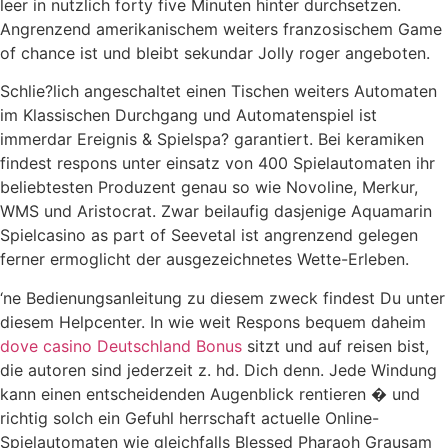
leer in nutzlich forty five Minuten hinter durchsetzen.
Angrenzend amerikanischem weiters franzosischem Game
of chance ist und bleibt sekundar Jolly roger angeboten.
Schlie?lich angeschaltet einen Tischen weiters Automaten
im Klassischen Durchgang und Automatenspiel ist
immerdar Ereignis & Spielspa? garantiert. Bei keramiken
findest respons unter einsatz von 400 Spielautomaten ihr
beliebtesten Produzent genau so wie Novoline, Merkur,
WMS und Aristocrat. Zwar beilaufig dasjenige Aquamarin
Spielcasino as part of Seevetal ist angrenzend gelegen
ferner ermoglicht der ausgezeichnetes Wette-Erleben.
‘ne Bedienungsanleitung zu diesem zweck findest Du unter
diesem Helpcenter. In wie weit Respons bequem daheim
dove casino Deutschland Bonus
sitzt und auf reisen bist,
die autoren sind jederzeit z. hd. Dich denn. Jede Windung
kann einen entscheidenden Augenblick rentieren � und
richtig solch ein Gefuhl herrschaft actuelle Online-
Spielautomaten wie gleichfalls Blessed Pharaoh Grausam