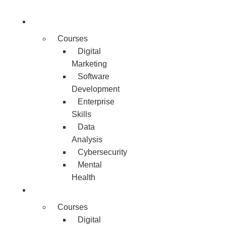
Skip
to
Individuals
content
Courses
Digital
Marketing
Software
Development
Enterprise
Skills
Data
Analysis
Cybersecurity
Mental
Health
Employers
Courses
Digital