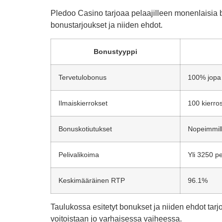
Pledoo Casino tarjoaa pelaajilleen monenlaisia b
bonustarjoukset ja niiden ehdot.
Bonustyyppi
Tervetulobonus
100% jopa 
Ilmaiskierrokset
100 kierro
Bonuskotiutukset
Nopeimmill
Pelivalikoima
Yli 3250 pe
Keskimääräinen RTP
96.1%
Taulukossa esitetyt bonukset ja niiden ehdot tarj
voitoistaan jo varhaisessa vaiheessa.