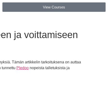
View Courses
en ja voittamiseen
yksiä. Tämän artikkelin tarkoituksena on auttaa
n tunnettu
Pledoo
nopeista talletuksista ja