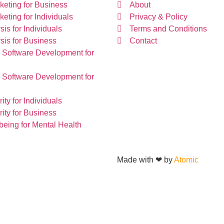
rketing for Business
About
keting for Individuals
Privacy & Policy
is for Individuals
Terms and Conditions
sis for Business
Contact
 Software Development for
 Software Development for
ty for Individuals
ity for Business
eing for Mental Health
Made with ❤ by
Atomic