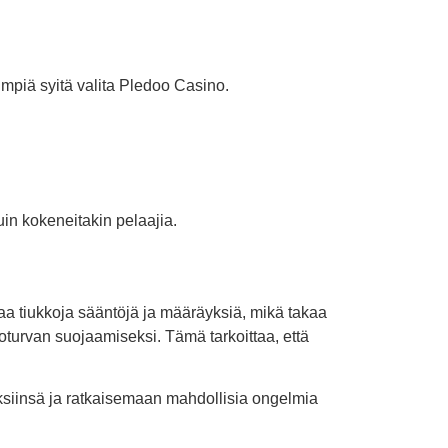
eimpiä syitä valita Pledoo Casino.
in kokeneitakin pelaajia.
taa tiukkoja sääntöjä ja määräyksiä, mikä takaa
toturvan suojaamiseksi. Tämä tarkoittaa, että
ksiinsä ja ratkaisemaan mahdollisia ongelmia