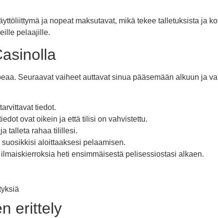
yttöliittymä ja nopeat maksutavat, mikä tekee talletuksista ja 
lle pelaajille.
asinolla
peaa. Seuraavat vaiheet auttavat sinua pääsemään alkuun ja va
arvittavat tiedot.
edot ovat oikein ja että tilisi on vahvistettu.
talleta rahaa tilillesi.
 suosikkisi aloittaaksesi pelaamisen.
lmaiskierroksia heti ensimmäisestä pelisessiostasi alkaen.
tyksiä
 erittely