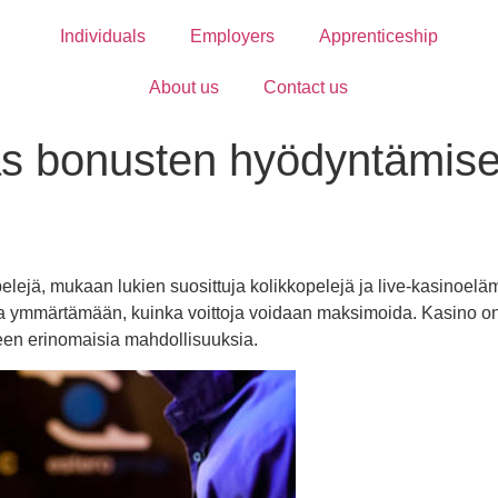
Individuals
Employers
Apprenticeship
About us
Contact us
s bonusten hyödyntämise
lejä, mukaan lukien suosittuja kolikkopelejä ja live-kasinoeläm
 ja ymmärtämään, kuinka voittoja voidaan maksimoida. Kasino o
leen erinomaisia mahdollisuuksia.