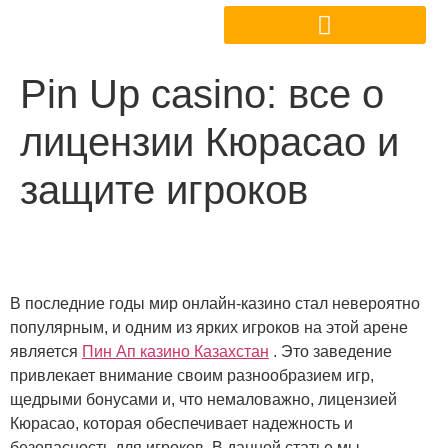
Pin Up casino: все о
лицензии Кюрасао и
защите игроков
В последние годы мир онлайн-казино стал невероятно
популярным, и одним из ярких игроков на этой арене
является
Пин Ап казино Казахстан
. Это заведение
привлекает внимание своим разнообразием игр,
щедрыми бонусами и, что немаловажно, лицензией
Кюрасао, которая обеспечивает надежность и
безопасность для игроков. В данной статье мы