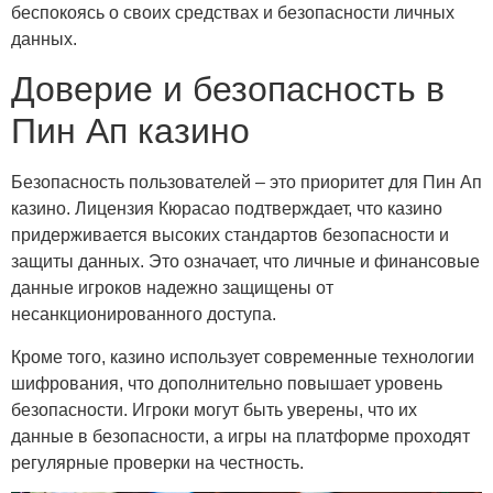
беспокоясь о своих средствах и безопасности личных
данных.
Доверие и безопасность в
Пин Ап казино
Безопасность пользователей – это приоритет для Пин Ап
казино. Лицензия Кюрасао подтверждает, что казино
придерживается высоких стандартов безопасности и
защиты данных. Это означает, что личные и финансовые
данные игроков надежно защищены от
несанкционированного доступа.
Кроме того, казино использует современные технологии
шифрования, что дополнительно повышает уровень
безопасности. Игроки могут быть уверены, что их
данные в безопасности, а игры на платформе проходят
регулярные проверки на честность.