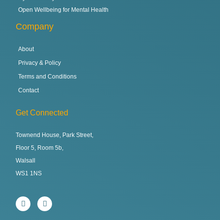
Open Wellbeing for Mental Health
Company
About
Privacy & Policy
Terms and Conditions
Contact
Get Connected
Townend House, Park Street,
Floor 5, Room 5b,
Walsall
WS1 1NS