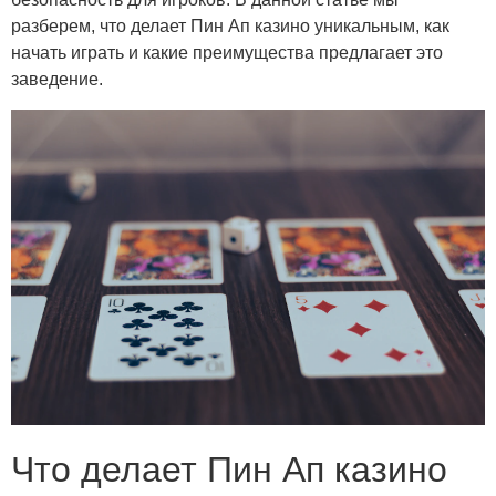
разберем, что делает Пин Ап казино уникальным, как
начать играть и какие преимущества предлагает это
заведение.
Что делает Пин Ап казино