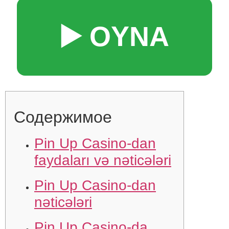
▶️ OYNA
Содержимое
Pin Up Casino-dan
faydaları və nəticələri
Pin Up Casino-dan
nəticələri
Pin Up Casino-da