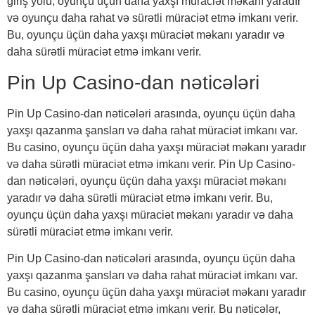
giriş yolu, oyunçu üçün daha yaxşı müraciət məkanı yaradır
və oyunçu daha rahat və sürətli müraciət etmə imkanı verir.
Bu, oyunçu üçün daha yaxşı müraciət məkanı yaradır və
daha sürətli müraciət etmə imkanı verir.
Pin Up Casino-dan nəticələri
Pin Up Casino-dan nəticələri arasında, oyunçu üçün daha
yaxşı qazanma şansları və daha rahat müraciət imkanı var.
Bu casino, oyunçu üçün daha yaxşı müraciət məkanı yaradır
və daha sürətli müraciət etmə imkanı verir. Pin Up Casino-
dan nəticələri, oyunçu üçün daha yaxşı müraciət məkanı
yaradır və daha sürətli müraciət etmə imkanı verir. Bu,
oyunçu üçün daha yaxşı müraciət məkanı yaradır və daha
sürətli müraciət etmə imkanı verir.
Pin Up Casino-dan nəticələri arasında, oyunçu üçün daha
yaxşı qazanma şansları və daha rahat müraciət imkanı var.
Bu casino, oyunçu üçün daha yaxşı müraciət məkanı yaradır
və daha sürətli müraciət etmə imkanı verir. Bu nəticələr,