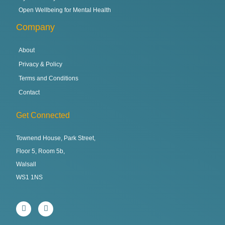
Open Wellbeing for Mental Health
Company
About
Privacy & Policy
Terms and Conditions
Contact
Get Connected
Townend House, Park Street,
Floor 5, Room 5b,
Walsall
WS1 1NS