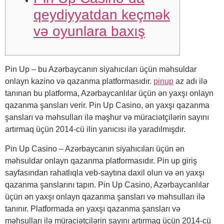
qeydiyyatdan keçmək
və oyunlara baxış
Pin Up – bu Azərbaycanın siyahıcıları üçün məhsuldar
onlayn kazino və qazanma platformasıdır.
pinup
az adı ilə
tanınan bu platforma, Azərbaycanlılar üçün ən yaxşı onlayn
qazanma şansları verir. Pin Up Casino, ən yaxşı qazanma
şansları və məhsulları ilə məşhur və müraciətçilərin sayını
artırmaq üçün 2014-cü ilin yanıcısı ilə yaradılmışdır.
Pin Up Casino – Azərbaycanın siyahıcıları üçün ən
məhsuldar onlayn qazanma platformasıdır. Pin up giriş
sayfasından rahatlıqla veb-saytına daxil olun və ən yaxşı
qazanma şanslarını tapın. Pin Up Casino, Azərbaycanlılar
üçün ən yaxşı onlayn qazanma şansları və məhsulları ilə
tanınır. Platformada ən yaxşı qazanma şansları və
məhsulları ilə müraciətçilərin sayını artırmaq üçün 2014-cü