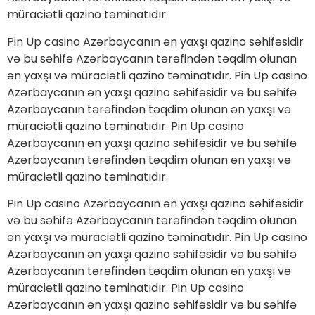
müraciətli qazino təminatıdır.
Pin Up casino Azərbaycanın ən yaxşı qazino səhifəsidir
və bu səhifə Azərbaycanın tərəfindən təqdim olunan
ən yaxşı və müraciətli qazino təminatıdır. Pin Up casino
Azərbaycanın ən yaxşı qazino səhifəsidir və bu səhifə
Azərbaycanın tərəfindən təqdim olunan ən yaxşı və
müraciətli qazino təminatıdır. Pin Up casino
Azərbaycanın ən yaxşı qazino səhifəsidir və bu səhifə
Azərbaycanın tərəfindən təqdim olunan ən yaxşı və
müraciətli qazino təminatıdır.
Pin Up casino Azərbaycanın ən yaxşı qazino səhifəsidir
və bu səhifə Azərbaycanın tərəfindən təqdim olunan
ən yaxşı və müraciətli qazino təminatıdır. Pin Up casino
Azərbaycanın ən yaxşı qazino səhifəsidir və bu səhifə
Azərbaycanın tərəfindən təqdim olunan ən yaxşı və
müraciətli qazino təminatıdır. Pin Up casino
Azərbaycanın ən yaxşı qazino səhifəsidir və bu səhifə