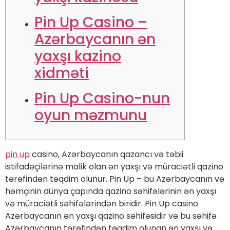
Pin Up Casino –
Azərbaycanın ən
yaxşı kazino
xidməti
Pin Up Casino-nun
oyun məzmunu
pin up
casino, Azərbaycanın qazancı və təbii
istifadəçilərinə malik olan ən yaxşı və müraciətli qazino
tərəfindən təqdim olunur. Pin Up – bu Azərbaycanın və
həmçinin dünya çapında qazino səhifələrinin ən yaxşı
və müraciətli səhifələrindən biridir. Pin Up casino
Azərbaycanın ən yaxşı qazino səhifəsidir və bu səhifə
Azərbaycanın tərəfindən təqdim olunan ən yaxşı və