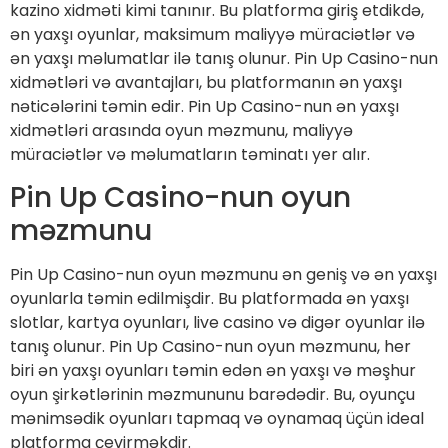
kazino xidməti kimi tanınır. Bu platforma giriş etdikdə,
ən yaxşı oyunlar, maksimum maliyyə müraciətlər və
ən yaxşı məlumatlar ilə tanış olunur. Pin Up Casino-nun
xidmətləri və avantajları, bu platformanın ən yaxşı
nəticələrini təmin edir. Pin Up Casino-nun ən yaxşı
xidmətləri arasında oyun məzmunu, maliyyə
müraciətlər və məlumatların təminatı yer alır.
Pin Up Casino-nun oyun
məzmunu
Pin Up Casino-nun oyun məzmunu ən geniş və ən yaxşı
oyunlarla təmin edilmişdir. Bu platformada ən yaxşı
slotlar, kartya oyunları, live casino və digər oyunlar ilə
tanış olunur. Pin Up Casino-nun oyun məzmunu, her
biri ən yaxşı oyunları təmin edən ən yaxşı və məşhur
oyun şirkətlərinin məzmununu barədədir. Bu, oyunçu
mənimsədik oyunları tapmaq və oynamaq üçün ideal
platforma çevirməkdir.