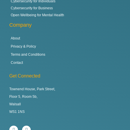
Cybersecurity for Individuals
Cybersecurity for Business
Open Wellbeing for Mental Health
Company
About
Privacy & Policy
Terms and Conditions
Contact
Get Connected
Townend House, Park Street,
Floor 5, Room 5b,
Walsall
WS1 1NS