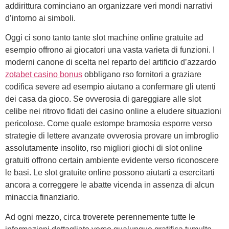
addirittura cominciano an organizzare veri mondi narrativi
d’intorno ai simboli.
Oggi ci sono tanto tante slot machine online gratuite ad
esempio offrono ai giocatori una vasta varieta di funzioni. I
moderni canone di scelta nel reparto del artificio d’azzardo
zotabet casino bonus
obbligano rso fornitori a graziare
codifica severe ad esempio aiutano a confermare gli utenti
dei casa da gioco. Se ovverosia di gareggiare alle slot
celibe nei ritrovo fidati dei casino online a eludere situazioni
pericolose. Come quale estompe bramosia esporre verso
strategie di lettere avanzate ovverosia provare un imbroglio
assolutamente insolito, rso migliori giochi di slot online
gratuiti offrono certain ambiente evidente verso riconoscere
le basi. Le slot gratuite online possono aiutarti a esercitarti
ancora a correggere le abatte vicenda in assenza di alcun
minaccia finanziario.
Ad ogni mezzo, circa troverete perennemente tutte le