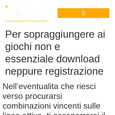
Per sopraggiungere ai
giochi non e
essenziale download
neppure registrazione
Nell’eventualita che riesci
verso procurarsi
combinazioni vincenti sulle