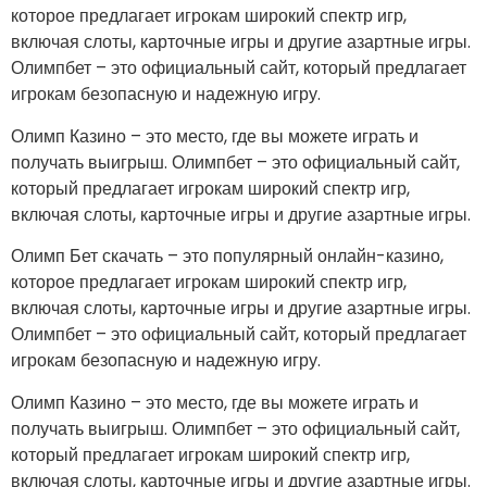
которое предлагает игрокам широкий спектр игр,
включая слоты, карточные игры и другие азартные игры.
Олимпбет – это официальный сайт, который предлагает
игрокам безопасную и надежную игру.
Олимп Казино – это место, где вы можете играть и
получать выигрыш. Олимпбет – это официальный сайт,
который предлагает игрокам широкий спектр игр,
включая слоты, карточные игры и другие азартные игры.
Олимп Бет скачать – это популярный онлайн-казино,
которое предлагает игрокам широкий спектр игр,
включая слоты, карточные игры и другие азартные игры.
Олимпбет – это официальный сайт, который предлагает
игрокам безопасную и надежную игру.
Олимп Казино – это место, где вы можете играть и
получать выигрыш. Олимпбет – это официальный сайт,
который предлагает игрокам широкий спектр игр,
включая слоты, карточные игры и другие азартные игры.