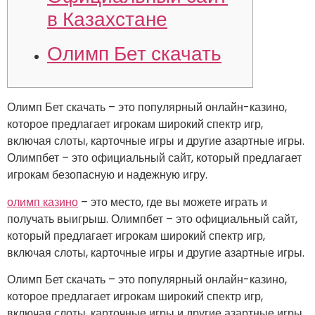
в Казахстане
Олимп Бет скачать
Олимп Бет скачать – это популярный онлайн-казино,
которое предлагает игрокам широкий спектр игр,
включая слоты, карточные игры и другие азартные игры.
Олимпбет – это официальный сайт, который предлагает
игрокам безопасную и надежную игру.
олимп казино
– это место, где вы можете играть и
получать выигрыш. Олимпбет – это официальный сайт,
который предлагает игрокам широкий спектр игр,
включая слоты, карточные игры и другие азартные игры.
Олимп Бет скачать – это популярный онлайн-казино,
которое предлагает игрокам широкий спектр игр,
включая слоты, карточные игры и другие азартные игры.