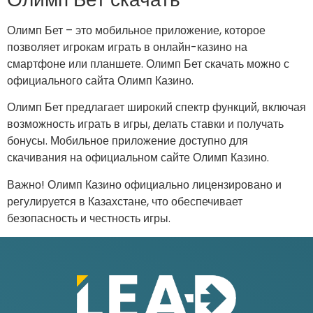
Олимп Бет – это мобильное приложение, которое
позволяет игрокам играть в онлайн-казино на
смартфоне или планшете. Олимп Бет скачать можно с
официального сайта Олимп Казино.
Олимп Бет предлагает широкий спектр функций, включая
возможность играть в игры, делать ставки и получать
бонусы. Мобильное приложение доступно для
скачивания на официальном сайте Олимп Казино.
Важно! Олимп Казино официально лицензировано и
регулируется в Казахстане, что обеспечивает
безопасность и честность игры.