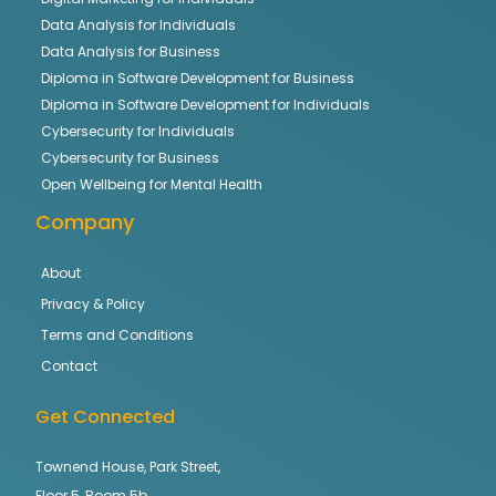
Data Analysis for Individuals
Data Analysis for Business
Diploma in Software Development for Business
Diploma in Software Development for Individuals
Cybersecurity for Individuals
Cybersecurity for Business
Open Wellbeing for Mental Health
Company
About
Privacy & Policy
Terms and Conditions
Contact
Get Connected
Townend House, Park Street,
Floor 5, Room 5b,