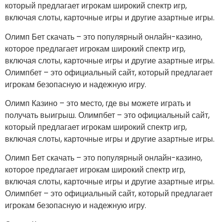
который предлагает игрокам широкий спектр игр,
включая слоты, карточные игры и другие азартные игры.
Олимп Бет скачать – это популярный онлайн-казино,
которое предлагает игрокам широкий спектр игр,
включая слоты, карточные игры и другие азартные игры.
Олимпбет – это официальный сайт, который предлагает
игрокам безопасную и надежную игру.
Олимп Казино – это место, где вы можете играть и
получать выигрыш. Олимпбет – это официальный сайт,
который предлагает игрокам широкий спектр игр,
включая слоты, карточные игры и другие азартные игры.
Олимп Бет скачать – это популярный онлайн-казино,
которое предлагает игрокам широкий спектр игр,
включая слоты, карточные игры и другие азартные игры.
Олимпбет – это официальный сайт, который предлагает
игрокам безопасную и надежную игру.