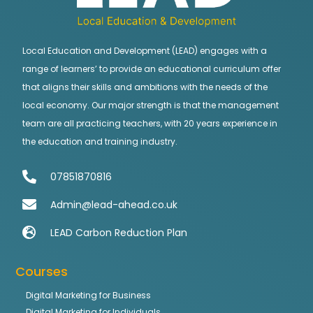
Local Education and Development (LEAD) engages with a
range of learners’ to provide an educational curriculum offer
that aligns their skills and ambitions with the needs of the
local economy. Our major strength is that the management
team are all practicing teachers, with 20 years experience in
the education and training industry.
07851870816
Admin@lead-ahead.co.uk
LEAD Carbon Reduction Plan
Courses
Digital Marketing for Business
Digital Marketing for Individuals