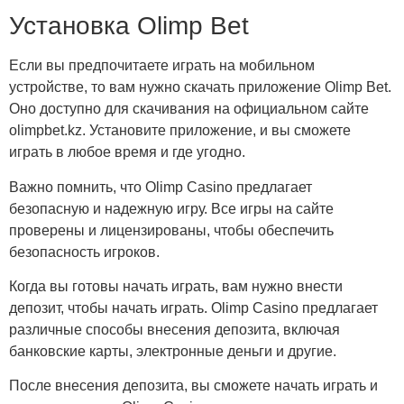
Установка Olimp Bet
Если вы предпочитаете играть на мобильном
устройстве, то вам нужно скачать приложение Olimp Bet.
Оно доступно для скачивания на официальном сайте
olimpbet.kz. Установите приложение, и вы сможете
играть в любое время и где угодно.
Важно помнить, что Olimp Casino предлагает
безопасную и надежную игру. Все игры на сайте
проверены и лицензированы, чтобы обеспечить
безопасность игроков.
Когда вы готовы начать играть, вам нужно внести
депозит, чтобы начать играть. Olimp Casino предлагает
различные способы внесения депозита, включая
банковские карты, электронные деньги и другие.
После внесения депозита, вы сможете начать играть и