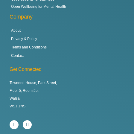
Open Wellbeing for Mental Health
Company
About
Privacy & Policy
Terms and Conditions
Contact
Get Connected
Townend House, Park Street,
Floor 5, Room 5b,
Walsall
WS1 1NS