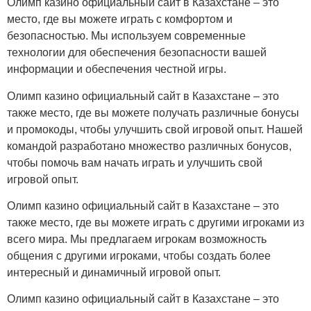
Олимп казино официальный сайт в Казахстане – это
место, где вы можете играть с комфортом и
безопасностью. Мы используем современные
технологии для обеспечения безопасности вашей
информации и обеспечения честной игры.
Олимп казино официальный сайт в Казахстане – это
также место, где вы можете получать различные бонусы
и промокоды, чтобы улучшить свой игровой опыт. Нашей
командой разработано множество различных бонусов,
чтобы помочь вам начать играть и улучшить свой
игровой опыт.
Олимп казино официальный сайт в Казахстане – это
также место, где вы можете играть с другими игроками из
всего мира. Мы предлагаем игрокам возможность
общения с другими игроками, чтобы создать более
интересный и динамичный игровой опыт.
Олимп казино официальный сайт в Казахстане – это