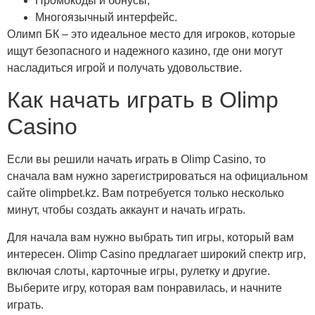
Промокоды и бонусы;
Многоязычный интерфейс.
Олимп БК – это идеальное место для игроков, которые
ищут безопасного и надежного казино, где они могут
насладиться игрой и получать удовольствие.
Как начать играть в Olimp
Casino
Если вы решили начать играть в Olimp Casino, то
сначала вам нужно зарегистрироваться на официальном
сайте olimpbet.kz. Вам потребуется только несколько
минут, чтобы создать аккаунт и начать играть.
Для начала вам нужно выбрать тип игры, который вам
интересен. Olimp Casino предлагает широкий спектр игр,
включая слоты, карточные игры, рулетку и другие.
Выберите игру, которая вам понравилась, и начните
играть.