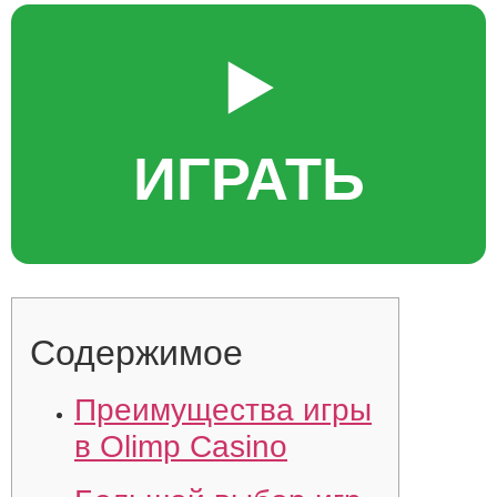
▶️
ИГРАТЬ
Содержимое
Преимущества игры
в Olimp Casino