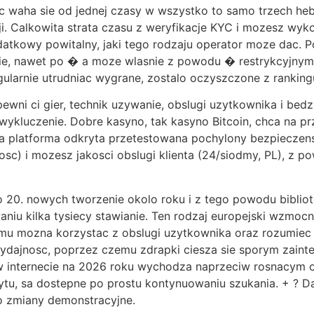
ec waha sie od jednej czasy w wszystko to samo trzech h
ji. Calkowita strata czasu z weryfikacje KYC i mozesz wy
datkowy powitalny, jaki tego rodzaju operator moze dac. P
pie, nawet po � a moze wlasnie z powodu � restrykcyjny
egularnie utrudniac wygrane, zostalo oczyszczone z rankin
ewni ci gier, technik uzywanie, obslugi uzytkownika i bed
wykluczenie. Dobre kasyno, tak kasyno Bitcoin, chca na p
a platforma odkryta przetestowana pochylony bezpieczenst
sc) i mozesz jakosci obslugi klienta (24/siodmy, PL), z
po 20. nowych tworzenie okolo roku i z tego powodu bibl
iu kilka tysiecy stawianie. Ten rodzaj europejski wzmoc
emu mozna korzystac z obslugi uzytkownika oraz rozumiec
ydajnosc, poprzez czemu zdrapki ciesza sie sporym zaint
w internecie na 2026 roku wychodza naprzeciw rosnacym 
ozytu, sa dostepne po prostu kontynuowaniu szukania. + ? 
ko zmiany demonstracyjne.