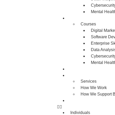
Cybersecurit
Mental Healt
Employers
Courses
Digital Marke
Software De
Enterprise Sk
Data Analysi
Cybersecurit
Mental Healt
Apprenticeship
About us
Services
How We Work
How We Support B
Contact us
Individuals