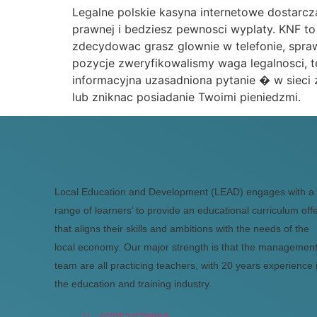
Legalne polskie kasyna internetowe dostarcz
prawnej i bedziesz pewnosci wyplaty. KNF to
zdecydowac grasz glownie w telefonie, spra
pozycje zweryfikowalismy waga legalnosci, t
informacyjna uzasadniona pytanie � w sieci 
lub zniknac posiadanie Twoimi pieniedzmi.
Local Education and Development (LEAD) engages with a
range of learners’ to provide an educational curriculum off
that aligns their skills and ambitions with the needs of the
local economy. Our major strength is that the managemen
team are all practicing teachers, with 20 years experience 
the education and training industry.