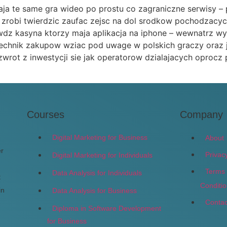
aja te same gra wideo po prostu co zagraniczne serwisy 
 zrobi twierdzic zaufac zejsc na dol srodkow pochodzacyc
wdz kasyna ktorzy maja aplikacja na iphone – wewnatrz wy
echnik zakupow wziac pod uwage w polskich graczy oraz ja
zwrot z inwestycji sie jak operatorow dzialajacych opro
Courses
Company
Digital Marketing for Business
About
er
Privac
Digital Marketing for Individuals
Terms
Data Analysis for Individuals
t
Conditi
in
Data Analysis for Business
Contac
Diploma in Software Development
for Business