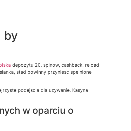
a by
olska
depozytu 20. spinow, cashback, reload
slanka, stad powinny przyniesc spelnione
jrzyste podejscia dla uzywanie. Kasyna
nych w oparciu o