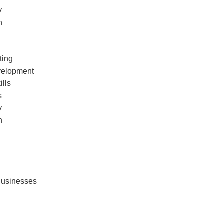
y
h
ting
velopment
ills
s
y
h
usinesses