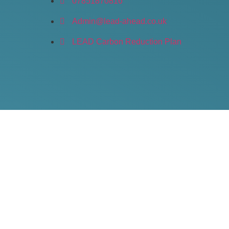
07851870816
Admin@lead-ahead.co.uk
LEAD Carbon Reduction Plan
Copyright © 2022. LEAD Ahead. All rights reserved.