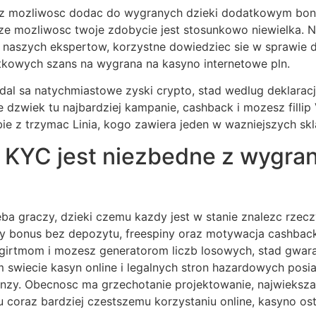
sz mozliwosc dodac do wygranych dzieki dodatkowym bo
ze mozliwosc twoje zdobycie jest stosunkowo niewielka.
z naszych ekspertow, korzystne dowiedziec sie w sprawie 
kowych szans na wygrana na kasyno internetowe pln.
l sa natychmiastowe zyski crypto, stad wedlug deklaracji
 dzwiek tu najbardziej kampanie, cashback i mozesz fillip
ie z trzymac Linia, kogo zawiera jeden w wazniejszych sk
 KYC jest niezbedne z wygra
a graczy, dzieki czemu kazdy jest w stanie znalezc rzeczy
 bonus bez depozytu, freespiny oraz motywacja cashback.
irtmom i mozesz generatorom liczb losowych, stad gwaran
kim swiecie kasyn online i legalnych stron hazardowych p
anzy. Obecnosc ma grzechotanie projektowanie, najwieksz
coraz bardziej czestszemu korzystaniu online, kasyno osta