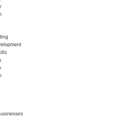
y
h
ting
velopment
ills
s
y
h
usinesses