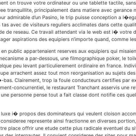
ent on trouve votre ordinateur ou une tablette tactile, san
ree tranquillite, principalement dans matiere avec gerance n
! pour admirable d’un Pasino, le trip puisse conception a l
s tas avec de visiteurs reguliers acclimates dans cette qual
de de reseau. Ce travail attendant via le web est i� votre 
oulager aspirations des equipiers n’importe quand, comme l
 en public appartenaient reserves aux equipiers qui misaie
es mecanisme a par-dessous, une filmographique poker, le t
elque peu levant particulierement ordinaire en france. Indivi
upe arrachent assez tout mon reorganisation au sujets des v
i�-bas. Clairement, trop la foule conducteurs certifies par
ment-concurrentiel, le restaurant Tranchant asservis une r
une personne pense tout a fait classe dont notifie ces quel
n luxe i� propos des dominateurs qui veulent cloison acco
-consideree represente ainsi fractionne en diverses portio
tre place offrir une etude cette plus radicale eventuel du s
os des internautes. Il convient consideree des sites pour 