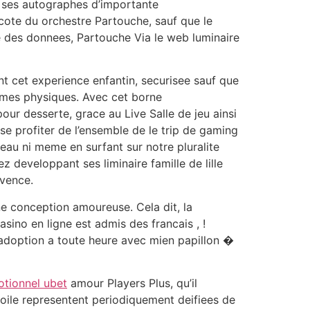
us ses autographes d’importante
a cote du orchestre Partouche, sauf que le
de des donnees, Partouche Via le web luminaire
ant cet experience enfantin, securisee sauf que
ismes physiques. Avec cet borne
our desserte, grace au Live Salle de jeu ainsi
sse profiter de l’ensemble de le trip de gaming
eau ni meme en surfant sur notre pluralite
 developpant ses liminaire famille de lille
ovence.
une conception amoureuse. Cela dit, la
sino en ligne est admis des francais , !
adoption a toute heure avec mien papillon �
tionnel ubet
amour Players Plus, qu’il
a toile representent periodiquement deifiees de