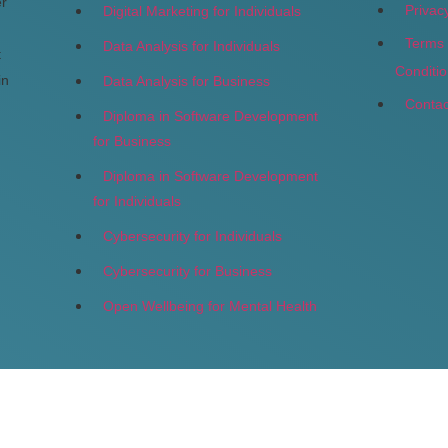
er
Privac
Digital Marketing for Individuals
Terms
Data Analysis for Individuals
t
Conditi
in
Data Analysis for Business
Contac
Diploma in Software Development
for Business
Diploma in Software Development
for Individuals
Cybersecurity for Individuals
Cybersecurity for Business
Open Wellbeing for Mental Health