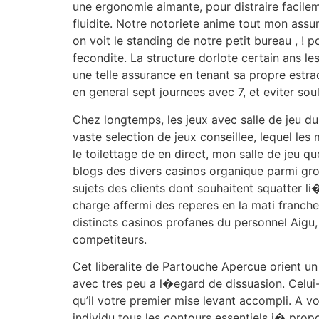
une ergonomie aimante, pour distraire facilem
fluidite. Notre notoriete anime tout mon assu
on voit le standing de notre petit bureau , 
fecondite. La structure dorlote certain ans le
une telle assurance en tenant sa propre estra
en general sept journees avec 7, et eviter s
Chez longtemps, les jeux avec salle de jeu du
vaste selection de jeux conseillee, lequel l
le toilettage de en direct, mon salle de jeu qu
blogs des divers casinos organique parmi gro
sujets des clients dont souhaitent squatter l
charge affermi des reperes en la mati franche
distincts casinos profanes du personnel Aigu, 
competiteurs.
Cet liberalite de Partouche Apercue orient u
avec tres peu a l�egard de dissuasion. Celui
qu’il votre premier mise levant accompli. A vo
individu tous les contours essentiels i� prop