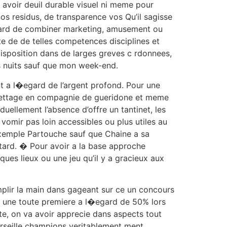
s avoir deuil durable visuel ni meme pour
os residus, de transparence vos Qu’il sagisse
�egard de combiner marketing, amusement ou
ite de de telles competences disciplines et
disposition dans de larges greves c rdonnees,
es nuits sauf que mon week-end.
nt a l�egard de l’argent profond. Pour une
oilettage en compagnie de gueridone et meme
duellement l’absence d’offre un tantinet, les
omir pas loin accessibles ou plus utiles au
 exemple Partouche sauf que Chaine a sa
etard. � Pour avoir a la base approche
ques lieux ou une jeu qu’il y a gracieux aux
mplir la main dans gageant sur ce un concours
n, une toute premiere a l�egard de 50% lors
ite, on va avoir apprecie dans aspects tout
marseille champions veritablement ment