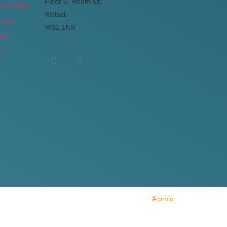
Floor 5, Room 5b,
y & Policy
Walsall
 and
WS1 1NS
ons
t
Made with ❤ by
Atomic