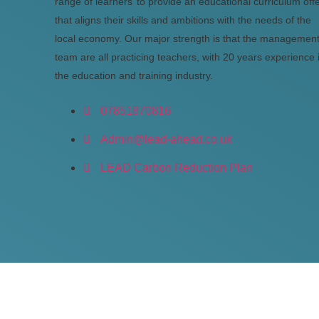
range of learners’ to provide an educational curriculum off
that aligns their skills and ambitions with the needs of the
local economy. Our major strength is that the managemen
team are all practicing teachers, with 20 years experience 
the education and training industry.
07851870816
Admin@lead-ahead.co.uk
LEAD Carbon Reduction Plan
Copyright © 2022. LEAD Ahead. All rights reserved.