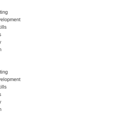
ting
velopment
ills
s
y
h
ting
velopment
ills
s
y
h