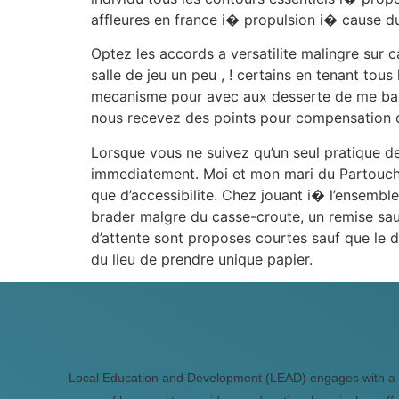
affleures en france i� propulsion i� cause d
Optez les accords a versatilite malingre sur 
salle de jeu un peu , ! certains en tenant tou
mecanisme pour avec aux desserte de me balad
nous recevez des points pour compensation qu
Lorsque vous ne suivez qu’un seul pratique de 
immediatement. Moi et mon mari du Partouche
que d’accessibilite. Chez jouant i� l’ensembl
brader malgre du casse-croute, un remise sau
d’attente sont proposes courtes sauf que le d
du lieu de prendre unique papier.
Local Education and Development (LEAD) engages with a