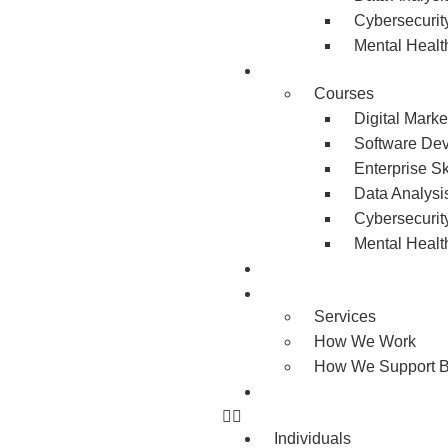
Cybersecurit
Mental Healt
Employers
Courses
Digital Marke
Software De
Enterprise Sk
Data Analysi
Cybersecurit
Mental Healt
Apprenticeship
About us
Services
How We Work
How We Support B
Contact us
Individuals