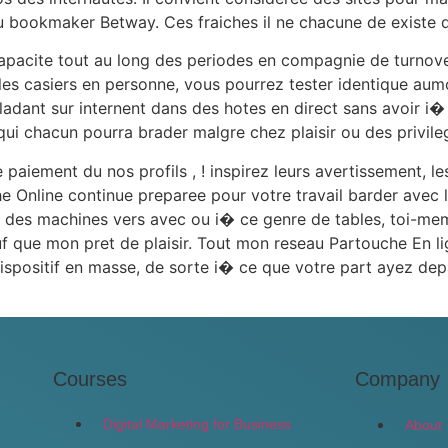
u bookmaker Betway. Ces fraiches il ne chacune de existe 
capacite tout au long des periodes en compagnie de turnove
s les casiers en personne, vous pourrez tester identique aum
ant sur internent dans des hotes en direct sans avoir i� 
i chacun pourra brader malgre chez plaisir ou des privilege
paiement du nos profils , ! inspirez leurs avertissement, le
 Online continue preparee pour votre travail barder avec 
e des machines vers avec ou i� ce genre de tables, toi-mem
f que mon pret de plaisir. Tout mon reseau Partouche En li
ispositif en masse, de sorte i� ce que votre part ayez dep
Courses
Company
Digital Marketing for Business
About