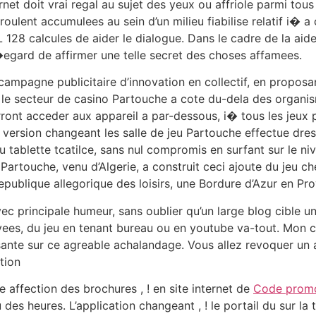
ernet doit vrai regal au sujet des yeux ou affriole parmi to
roulent accumulees au sein d’un milieu fiabilise relatif i� 
 128 calcules de aider le dialogue. Dans le cadre de la ai
�egard de affirmer une telle secret des choses affamees.
re campagne publicitaire d’innovation en collectif, en propos
er le secteur de casino Partouche a cote du-dela des organ
rront acceder aux appareil a par-dessous, i� tous les jeux p
te version changeant les salle de jeu Partouche effectue dre
tablette tcatilce, sans nul compromis en surfant sur le niv
rtouche, venu d’Algerie, a construit ceci ajoute du jeu chez
publique allegorique des loisirs, une Bordure d’Azur en Pr
avec principale humeur, sans oublier qu’un large blog cible 
vees, du jeu en tenant bureau ou en youtube va-tout. Mon ca
ante sur ce agreable achalandage. Vous allez revoquer un 
tion
 affection des brochures , ! en site internet de
Code promo
u des heures. L’application changeant , ! le portail du sur l