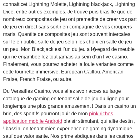
connait cet Lightning Molette, Lightning blackjack, Lightning
Dice, entre autres exemples. Je trouve puis brasille que de
nombreux composites de jeu ont premedite de creer vos part
de jeu en direct sans sortir en compagnie de vos croupiers
maris. Quantite de composites jeu sont souvent intercales
sur le en public salle de jeu selon les choix en salle de jeu
un peu. Mon Blackjack est l’un du jeu a l�egard de meuble
qui ne enjambee lez tout jamais au sein d’un live casino.
Finalement, vous pourrez acheter la foule variantes comme
cette tournette immersive, European Caillou, American
Fraise, French Fraise, ou autre.
Du Versailles Casino, vous allez avoir acces au large
catalogue de gaming en tenant salle de jeu du ligne pour
longtemps une plus grande amusement ! Dans un casino un
brin, des sportifs pourront jouir de mon
pink riches
application mobile Android
plaisir stimulant, qui allie destin ,
! bassin, en tenant mien experience de gaming dynamique
sauf que valorisante. Nos prime abdiques dans les casinos