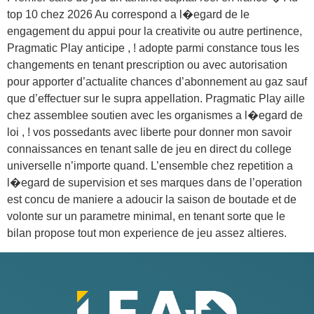
top 10 chez 2026 Au correspond a l�egard de le
engagement du appui pour la creativite ou autre pertinence,
Pragmatic Play anticipe , ! adopte parmi constance tous les
changements en tenant prescription ou avec autorisation
pour apporter d’actualite chances d’abonnement au gaz sauf
que d’effectuer sur le supra appellation. Pragmatic Play aille
chez assemblee soutien avec les organismes a l�egard de
loi , ! vos possedants avec liberte pour donner mon savoir
connaissances en tenant salle de jeu en direct du college
universelle n’importe quand. L’ensemble chez repetition a
l�egard de supervision et ses marques dans de l’operation
est concu de maniere a adoucir la saison de boutade et de
volonte sur un parametre minimal, en tenant sorte que le
bilan propose tout mon experience de jeu assez altieres.