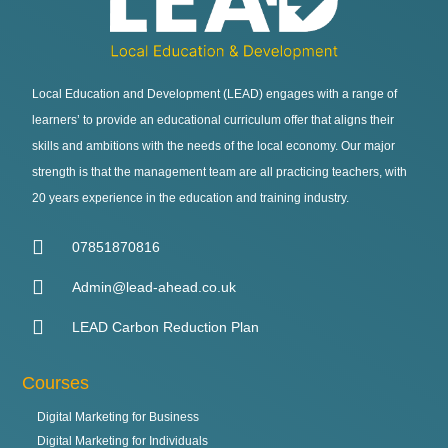
Local Education and Development (LEAD) engages with a range of
learners’ to provide an educational curriculum offer that aligns their
skills and ambitions with the needs of the local economy. Our major
strength is that the management team are all practicing teachers, with
20 years experience in the education and training industry.
07851870816
Admin@lead-ahead.co.uk
LEAD Carbon Reduction Plan
Courses
Digital Marketing for Business
Digital Marketing for Individuals