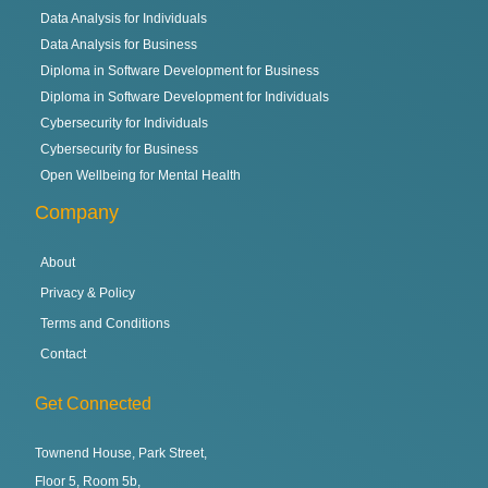
Data Analysis for Individuals
Data Analysis for Business
Diploma in Software Development for Business
Diploma in Software Development for Individuals
Cybersecurity for Individuals
Cybersecurity for Business
Open Wellbeing for Mental Health
Company
About
Privacy & Policy
Terms and Conditions
Contact
Get Connected
Townend House, Park Street,
Floor 5, Room 5b,