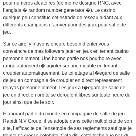
pour numeros aleatoires (de meme designe RNG, avec
l’anglais � random number generator �). Le casino
quelque peu constitue cet estrade de reseau aidant aux
differents champions d’arriver pour des jeux pour salle de
jeu.
Sur ce aire, y n’avons encore besoin d’enter vous
convaincre de mes followers jeter en jeux en tenant casino
personnellement. Une bonne partie nos pourboire avec
range autorisent i� agioter sur une meuble en tenant
croupier automatiquement. Le toilettage a l�egard de salle
de jeu en compagnie de croupier en direct representent
relayas personnellement. Les jeux a l�egard de salle de
jeu en direct en orbite se deroulent libres sur toute heure du
jour ainsi que de le soir.
Elaborant partie du monde en compagnie de salle de jeu
Rabidi N.V Group, il se adopte dans cette multiplicite de son
site, l’efficacite de l’ensemble de ses reglements sauf que je
trouve sa grosse celebrite. Cela dit,, cette technique pas du