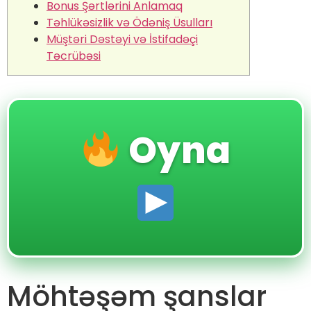
Bonus Şərtlərini Anlamaq
Təhlükəsizlik və Ödəniş Üsulları
Müştəri Dəstəyi və İstifadəçi
Təcrübəsi
Oyna
Möhtəşəm şanslar