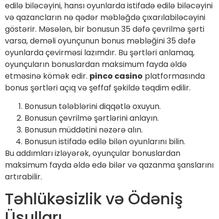
edilə biləcəyini, hansı oyunlarda istifadə edilə biləcəyini
və qazancların nə qədər məbləğdə çıxarılabiləcəyini
göstərir. Məsələn, bir bonusun 35 dəfə çevrilmə şərti
varsa, deməli oyunçunun bonus məbləğini 35 dəfə
oyunlarda çevirməsi lazımdır. Bu şərtləri anlamaq,
oyunçuların bonuslardan maksimum fayda əldə
etməsinə kömək edir.
pinco casino
platformasında
bonus şərtləri açıq və şeffaf şəkildə təqdim edilir.
Bonusun tələblərini diqqətlə oxuyun.
Bonusun çevrilmə şərtlərini anlayın.
Bonusun müddətini nəzərə alın.
Bonusun istifadə edilə bilən oyunlarını bilin.
Bu addımları izləyərək, oyunçular bonuslardan
maksimum fayda əldə edə bilər və qazanma şanslarını
artırabilir.
Təhlükəsizlik və Ödəniş
Üsulları