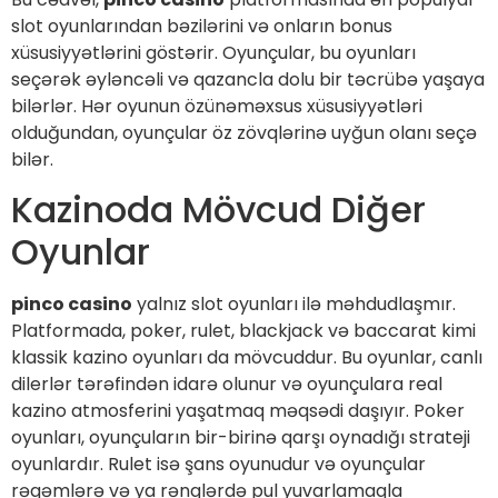
slot oyunlarından bəzilərini və onların bonus
xüsusiyyətlərini göstərir. Oyunçular, bu oyunları
seçərək əyləncəli və qazancla dolu bir təcrübə yaşaya
bilərlər. Hər oyunun özünəməxsus xüsusiyyətləri
olduğundan, oyunçular öz zövqlərinə uyğun olanı seçə
bilər.
Kazinoda Mövcud Diğer
Oyunlar
pinco casino
yalnız slot oyunları ilə məhdudlaşmır.
Platformada, poker, rulet, blackjack və baccarat kimi
klassik kazino oyunları da mövcuddur. Bu oyunlar, canlı
dilerlər tərəfindən idarə olunur və oyunçulara real
kazino atmosferini yaşatmaq məqsədi daşıyır. Poker
oyunları, oyunçuların bir-birinə qarşı oynadığı strateji
oyunlardır. Rulet isə şans oyunudur və oyunçular
rəqəmlərə və ya rənglərdə pul yuvarlamaqla