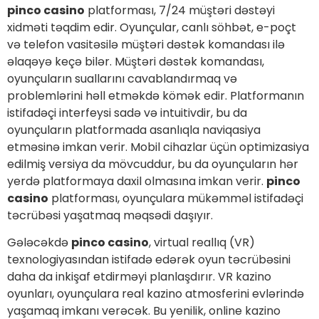
pinco casino
platforması, 7/24 müştəri dəstəyi
xidməti təqdim edir. Oyunçular, canlı söhbət, e-poçt
və telefon vasitəsilə müştəri dəstək komandası ilə
əlaqəyə keçə bilər. Müştəri dəstək komandası,
oyunçuların suallarını cavablandırmaq və
problemlərini həll etməkdə kömək edir. Platformanın
istifadəçi interfeysi sadə və intuitivdir, bu da
oyunçuların platformada asanlıqla naviqasiya
etməsinə imkan verir. Mobil cihazlar üçün optimizasiya
edilmiş versiya da mövcuddur, bu da oyunçuların hər
yerdə platformaya daxil olmasına imkan verir.
pinco
casino
platforması, oyunçulara mükəmməl istifadəçi
təcrübəsi yaşatmaq məqsədi daşıyır.
Gələcəkdə
pinco casino
, virtual reallıq (VR)
texnologiyasından istifadə edərək oyun təcrübəsini
daha da inkişaf etdirməyi planlaşdırır. VR kazino
oyunları, oyunçulara real kazino atmosferini evlərində
yaşamaq imkanı verəcək. Bu yenilik, online kazino