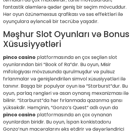
fantastik aləmlərə qədər geniş bir seçim mövcuddur.
Hər oyun özünəməxsus qrafikası və səs effektləri ilə
oyunçulara əyləncəli bir təcrübə yaşadır.
Məşhur Slot Oyunları və Bonus
Xüsusiyyətləri
pinco casino
platformasında ən çox seçilən slot
oyunlarından biri “Book of Ra”dır. Bu oyun, Misir
mifologiyası mövzusunda qurulmuşdur və pulsuz
fırlanmalar və genişləndirilən simvol xüsusiyyətləri ilə
tanınır. Başqa bir populyar oyun isə “Starburst”dur. Bu
oyun, parlaq rəngləri və asan oynanış mexanizması ilə
bilinir. “Starburst”da hər fırlanmada qazanma şansı
yüksəkdir. Həmçinin, “Gonzo’s Quest” adlı oyun da
pinco casino
platformasında ən çox oynanan
oyunlardan biridir. Bu oyun, İspan konkistadoru
Gonzo’nun macəralarını əks etdirir və dəyərləndirici