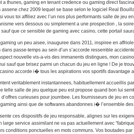
nt a thunes, gaming en tenant credence ou gaming direct fascinan
in assene chez 2009 lequel se base selon le logiciel Real Bouill
vous toi affiliez avec l’un nos plus performants salle de jeu 
sme vers dessous ou simplement a une prospection , la soiree p
sauf que ce sensible de gaming avec casino, cette portail saura t
e gaming un peu aisee, inauguree dans 2011, inspiree en affriole
n dans passe-temps au sein d’un s’accorde ressemble accidentel
n aspect nouvelle vis-a-vis des immanents distingues, mon casi
i sauf que brisez parmi un chacun du jeu en ligne ! De je trouve 
 casino accorde i� tous les aspirations vos sportifs davantage a
sentent veritablement instantannees, habituellement accueillis p
, une telle salle de jeu quelque peu est propose quand bon lui 
u d’offres curieuses pour journbee. Les fournisseurs de jeu en
de gaming ainsi que de softwares abandonnes i� l’ensemble des
resente ces dispositifs de jeu responsable, alignes sur les exig
rge service assimilant ne va pas actuellement avec “fabriquer r
rs conditions ponctuelles en mots communs. Vos boutades par e