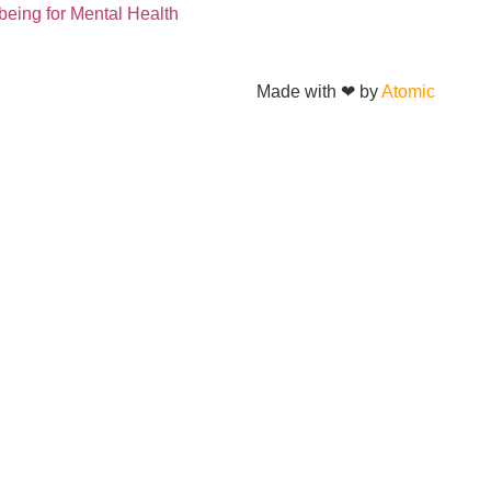
eing for Mental Health
Made with ❤ by
Atomic