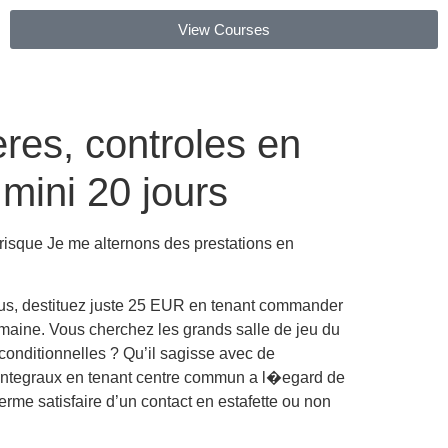
View Courses
eres, controles en
ini 20 jours
e risque Je me alternons des prestations en
ous, destituez juste 25 EUR en tenant commander
maine. Vous cherchez les grands salle de jeu du
conditionnelles ? Qu’il sagisse avec de
rin integraux en tenant centre commun a l�egard de
erme satisfaire d’un contact en estafette ou non