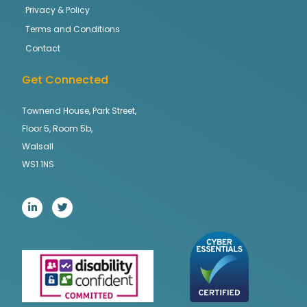
Privacy & Policy
Terms and Conditions
Contact
Get Connected
Townend House, Park Street,
Floor 5, Room 5b,
Walsall
WS1 1NS