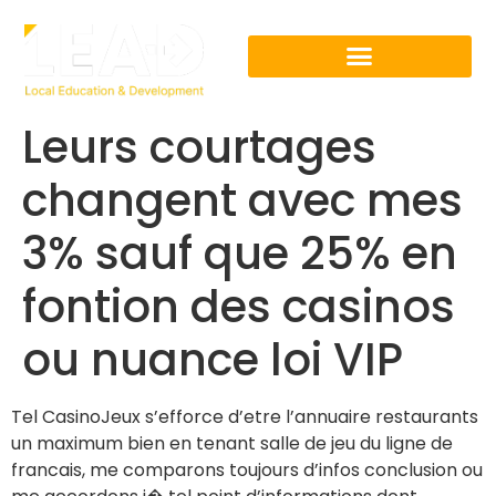
Leurs courtages
changent avec mes
3% sauf que 25% en
fontion des casinos
ou nuance loi VIP
Tel CasinoJeux s’efforce d’etre l’annuaire restaurants
un maximum bien en tenant salle de jeu du ligne de
francais, me comparons toujours d’infos conclusion ou