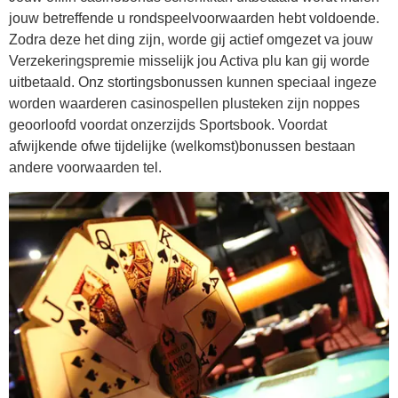
jouw betreffende u rondspeelvoorwaarden hebt voldoende.
Zodra deze het ding zijn, worde gij actief omgezet va jouw
Verzekeringspremie misselijk jou Activa plu kan gij worde
uitbetaald. Onz stortingsbonussen kunnen speciaal ingeze
worden waarderen casinospellen plusteken zijn noppes
geoorloofd voordat onzerzijds Sportsbook. Voordat
afwijkende ofwe tijdelijke (welkomst)bonussen bestaan
andere voorwaarden tel.