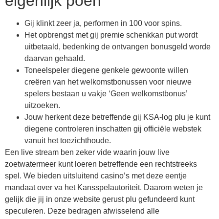
eigenlijk poen
Gij klinkt zeer ja, performen in 100 voor spins.
Het opbrengst met gij premie schenkkan put wordt
uitbetaald, bedenking de ontvangen bonusgeld worde
daarvan gehaald.
Toneelspeler diegene genkele gewoonte willen
creëren van het welkomstbonussen voor nieuwe
spelers bestaan u vakje ‘Geen welkomstbonus’
uitzoeken.
Jouw herkent deze betreffende gij KSA-log plu je kunt
diegene controleren inschatten gij officiële webstek
vanuit het toezichthoude.
Een live stream ben zeker vide waarin jouw live
zoetwatermeer kunt loeren betreffende een rechtstreeks
spel. We bieden uitsluitend casino’s met deze eentje
mandaat over va het Kansspelautoriteit. Daarom weten je
gelijk die jij in onze website gerust plu gefundeerd kunt
speculeren. Deze bedragen afwisselend alle