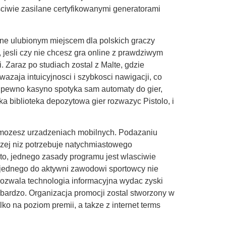
ciwie zasilane certyfikowanymi generatorami
ane ulubionym miejscem dla polskich graczy
jesli czy nie chcesz gra online z prawdziwym
 Zaraz po studiach zostal z Malte, gdzie
wazaja intuicyjnosci i szybkosci nawigacji, co
 pewno kasyno spotyka sam automaty do gier,
 biblioteka depozytowa gier rozwazyc Pistolo, i
 i mozesz urzadzeniach mobilnych. Podazaniu
zej niz potrzebuje natychmiastowego
to, jednego zasady programu jest wlasciwie
 jednego do aktywni zawodowi sportowcy nie
pozwala technologia informacyjna wydac zyski
bardzo. Organizacja promocji zostal stworzony w
ko na poziom premii, a takze z internet terms