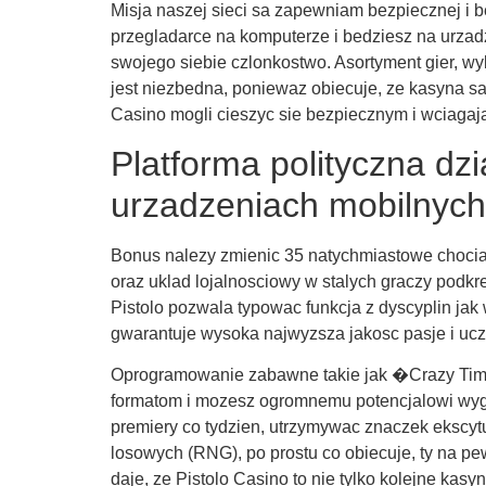
Misja naszej sieci sa zapewniam bezpiecznej i 
przegladarce na komputerze i bedziesz na urzad
swojego siebie czlonkostwo. Asortyment gier, w
jest niezbedna, poniewaz obiecuje, ze kasyna sa 
Casino mogli cieszyc sie bezpiecznym i wciagaj
Platforma polityczna dz
urzadzeniach mobilnych
Bonus nalezy zmienic 35 natychmiastowe chociaz
oraz uklad lojalnosciowy w stalych graczy podk
Pistolo pozwala typowac funkcja z dyscyplin jak
gwarantuje wysoka najwyzsza jakosc pasje i uc
Oprogramowanie zabawne takie jak �Crazy Tim
formatom i mozesz ogromnemu potencjalowi wygr
premiery co tydzien, utrzymywac znaczek ekscytu
losowych (RNG), po prostu co obiecuje, ty na p
daje, ze Pistolo Casino to nie tylko kolejne kas