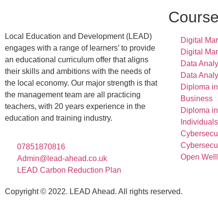
Cours
Local Education and Development (LEAD)
Digital Ma
engages with a range of learners’ to provide
Digital Mar
an educational curriculum offer that aligns
Data Analys
their skills and ambitions with the needs of
Data Analy
the local economy. Our major strength is that
Diploma in
the management team are all practicing
Business
teachers, with 20 years experience in the
Diploma in
education and training industry.
Individuals
Cybersecuri
Cybersecur
07851870816
Open Wellb
Admin@lead-ahead.co.uk
LEAD Carbon Reduction Plan
Copyright © 2022. LEAD Ahead. All rights reserved.