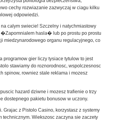
rzejrzysta politologia bezpieczenstwa,
zywo cechy rozwiazanie zazwyczaj w ciagu kilku
lowej odpowiedzi.
z na calym swiecie! Szczelny i natychmiastowy
bor �Zapomnialem hasla� lub po prostu po prostu
ncji miedzynarodowego organu regulacyjnego, co
rogramow gier liczy tysiace tytulow to jest
stolo stawiamy do roznorodnosc, wspolczesnosc
 spinow, rowniez stale reklama i mozesz
scic hazard dziwne i mozesz trafienie o trzy
nie dostepnego pakietu bonusow w uczony.
. Grajac z Pistolo Casino, korzystasz z systemy
m technicznym. Wiekszosc zaczyna sie zaczety