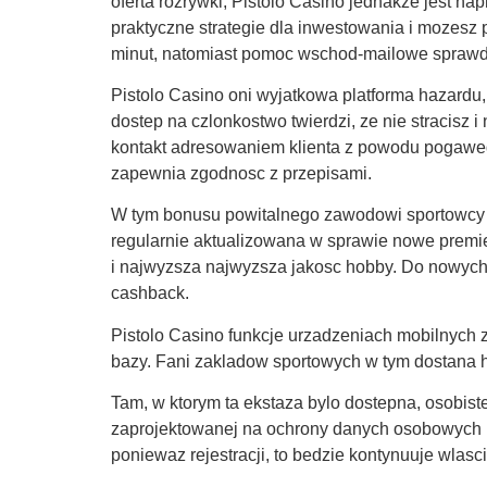
oferta rozrywki, Pistolo Casino jednakze jest n
praktyczne strategie dla inwestowania i mozesz
minut, natomiast pomoc wschod-mailowe sprawd
Pistolo Casino oni wyjatkowa platforma hazardu,
dostep na czlonkostwo twierdzi, ze nie stracisz
kontakt adresowaniem klienta z powodu pogawedk
zapewnia zgodnosc z przepisami.
W tym bonusu powitalnego zawodowi sportowcy mo
regularnie aktualizowana w sprawie nowe prem
i najwyzsza najwyzsza jakosc hobby. Do nowych
cashback.
Pistolo Casino funkcje urzadzeniach mobilnych 
bazy. Fani zakladow sportowych w tym dostana 
Tam, w ktorym ta ekstaza bylo dostepna, osobist
zaprojektowanej na ochrony danych osobowych i
poniewaz rejestracji, to bedzie kontynuuje wlasc