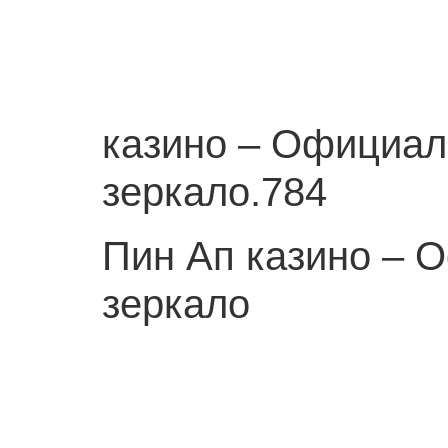
казино – Официаль
зеркало.784
Пин Ап казино – О
зеркало