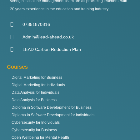
strength is that the management team are all practicing teachers, with
20 years experience in the education and training industry.
07851870816
Admin@lead-ahead.co.uk
LEAD Carbon Reduction Plan
Courses
Digital Marketing for Business
Digital Marketing for Individuals
Data Analysis for Individuals
Data Analysis for Business
Diploma in Software Development for Business
Diploma in Software Development for Individuals
Cybersecurity for Individuals
Cybersecurity for Business
Open Wellbeing for Mental Health