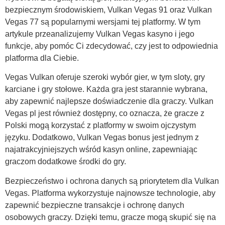
bezpiecznym środowiskiem, Vulkan Vegas 91 oraz Vulkan
Vegas 77 są popularnymi wersjami tej platformy. W tym
artykule przeanalizujemy Vulkan Vegas kasyno i jego
funkcje, aby pomóc Ci zdecydować, czy jest to odpowiednia
platforma dla Ciebie.
Vegas Vulkan oferuje szeroki wybór gier, w tym sloty, gry
karciane i gry stołowe. Każda gra jest starannie wybrana,
aby zapewnić najlepsze doświadczenie dla graczy. Vulkan
Vegas pl jest również dostępny, co oznacza, że gracze z
Polski mogą korzystać z platformy w swoim ojczystym
języku. Dodatkowo, Vulkan Vegas bonus jest jednym z
najatrakcyjniejszych wśród kasyn online, zapewniając
graczom dodatkowe środki do gry.
Bezpieczeństwo i ochrona danych są priorytetem dla Vulkan
Vegas. Platforma wykorzystuje najnowsze technologie, aby
zapewnić bezpieczne transakcje i ochronę danych
osobowych graczy. Dzięki temu, gracze mogą skupić się na