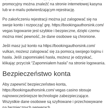
promocyjny można znaleźć na stronie internetowej kasyna
lub w e-mailu potwierdzającym rejestrację.
Po zakończeniu rejestracji można już zalogować się na
swoje konto i rozpocząć grę. https://bookingauthorsink.com/
vegas logowanie jest szybkie i bezpieczne, dzięki czemu
można mieć pewność, że dane osobowe są chronione.
Jeśli masz już konto na https://bookingauthorsink.com/
vulkan, możesz zalogować się za pomocą swojego loginu i
hasła. Jeśli zapomniałeś hasła, możesz je odzyskać,
klikając przycisk “Zapomniałem hasła” na stronie logowania.
Bezpieczeństwo konta
Aby zapewnić bezpieczeństwo konta,
https://bookingauthorsink.com/ vegas casino stosuje
najnowocześniejsze technologie zabezpieczające.
Wszystkie dane osobowe są szyfrowane i przechowywane
na bezpiecznych serwerach.