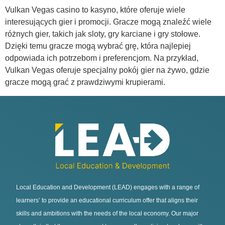
Vulkan Vegas casino to kasyno, które oferuje wiele
interesujących gier i promocji. Gracze mogą znaleźć wiele
różnych gier, takich jak sloty, gry karciane i gry stołowe.
Dzięki temu gracze mogą wybrać grę, która najlepiej
odpowiada ich potrzebom i preferencjom. Na przykład,
Vulkan Vegas oferuje specjalny pokój gier na żywo, gdzie
gracze mogą grać z prawdziwymi krupierami.
Local Education and Development (LEAD) engages with a range of
learners’ to provide an educational curriculum offer that aligns their
skills and ambitions with the needs of the local economy. Our major