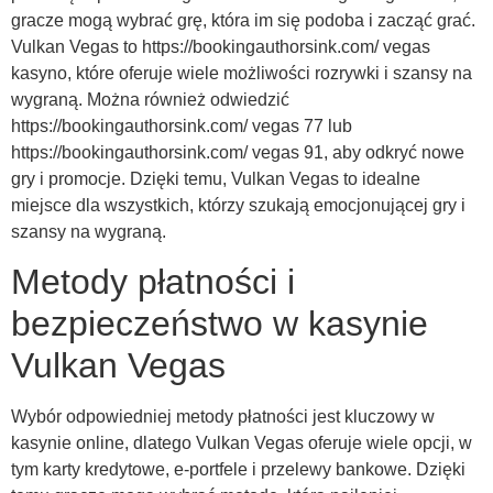
gracze mogą wybrać grę, która im się podoba i zacząć grać.
Vulkan Vegas to https://bookingauthorsink.com/ vegas
kasyno, które oferuje wiele możliwości rozrywki i szansy na
wygraną. Można również odwiedzić
https://bookingauthorsink.com/ vegas 77 lub
https://bookingauthorsink.com/ vegas 91, aby odkryć nowe
gry i promocje. Dzięki temu, Vulkan Vegas to idealne
miejsce dla wszystkich, którzy szukają emocjonującej gry i
szansy na wygraną.
Metody płatności i
bezpieczeństwo w kasynie
Vulkan Vegas
Wybór odpowiedniej metody płatności jest kluczowy w
kasynie online, dlatego Vulkan Vegas oferuje wiele opcji, w
tym karty kredytowe, e-portfele i przelewy bankowe. Dzięki