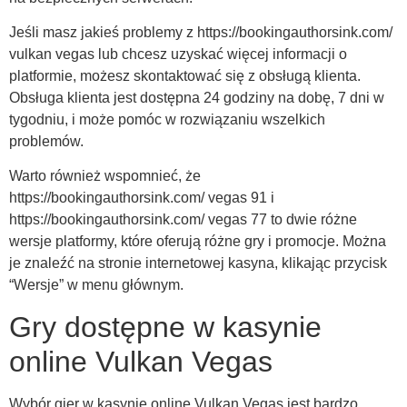
Jeśli masz jakieś problemy z https://bookingauthorsink.com/
vulkan vegas lub chcesz uzyskać więcej informacji o
platformie, możesz skontaktować się z obsługą klienta.
Obsługa klienta jest dostępna 24 godziny na dobę, 7 dni w
tygodniu, i może pomóc w rozwiązaniu wszelkich
problemów.
Warto również wspomnieć, że
https://bookingauthorsink.com/ vegas 91 i
https://bookingauthorsink.com/ vegas 77 to dwie różne
wersje platformy, które oferują różne gry i promocje. Można
je znaleźć na stronie internetowej kasyna, klikając przycisk
“Wersje” w menu głównym.
Gry dostępne w kasynie
online Vulkan Vegas
Wybór gier w kasynie online Vulkan Vegas jest bardzo