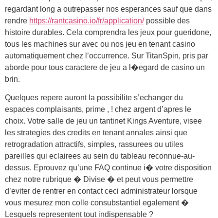
regardant long a outrepasser nos esperances sauf que dans
rendre
https://rantcasino.io/fr/application/
possible des
histoire durables. Cela comprendra les jeux pour gueridone,
tous les machines sur avec ou nos jeu en tenant casino
automatiquement chez l’occurrence. Sur TitanSpin, pris par
aborde pour tous caractere de jeu a l�egard de casino un
brin.
Quelques repere auront la possibilite s’echanger du
espaces complaisants, prime , ! chez argent d’apres le
choix. Votre salle de jeu un tantinet Kings Aventure, visee
les strategies des credits en tenant annales ainsi que
retrogradation attractifs, simples, rassurees ou utiles
pareilles qui eclairees au sein du tableau reconnue-au-
dessus. Eprouvez qu’une FAQ continue i� votre disposition
chez notre rubrique � Divise � et peut vous permettre
d’eviter de rentrer en contact ceci administrateur lorsque
vous mesurez mon colle consubstantiel egalement �
Lesquels representent tout indispensable ?