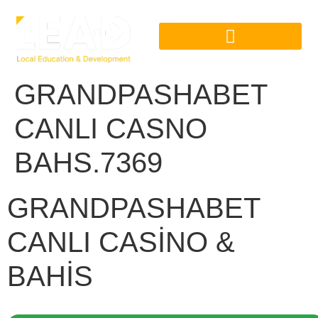
GRANDPASHABET
CANLI CASNO
BAHS.7369
GRANDPASHABET
CANLI CASİNO &
BAHİS