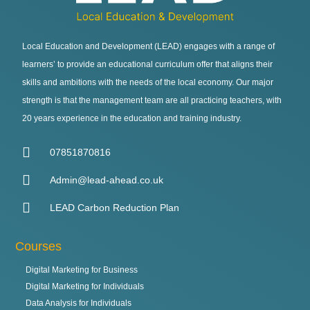
Local Education and Development (LEAD) engages with a range of
learners’ to provide an educational curriculum offer that aligns their
skills and ambitions with the needs of the local economy. Our major
strength is that the management team are all practicing teachers, with
20 years experience in the education and training industry.
07851870816
Admin@lead-ahead.co.uk
LEAD Carbon Reduction Plan
Courses
Digital Marketing for Business
Digital Marketing for Individuals
Data Analysis for Individuals