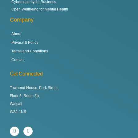
Cybersecurity for Business
Open Wellbeing for Mental Health
Company
About
Privacy & Policy
Terms and Conditions
Contact
Get Connected
Townend House, Park Street,
Floor 5, Room 5b,
Walsall
WS1 1NS