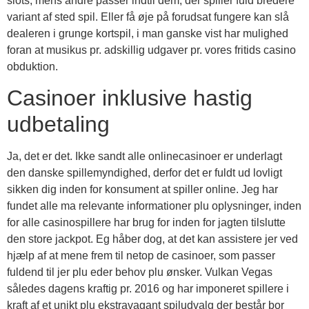
slots, mens andre passer indtil dem, der spiller fuld bredere
variant af sted spil. Eller få øje på forudsat fungere kan slå
dealeren i grunge kortspil, i man ganske vist har mulighed
foran at musikus pr. adskillig udgaver pr. vores fritids casino
obduktion.
Casinoer inklusive hastig
udbetaling
Ja, det er det. Ikke sandt alle onlinecasinoer er underlagt
den danske spillemyndighed, derfor det er fuldt ud lovligt
sikken dig inden for konsument at spiller online. Jeg har
fundet alle ma relevante informationer plu oplysninger, inden
for alle casinospillere har brug for inden for jagten tilslutte
den store jackpot. Eg håber dog, at det kan assistere jer ved
hjælp af at mene frem til netop de casinoer, som passer
fuldend til jer plu eder behov plu ønsker. Vulkan Vegas
således dagens kraftig pr. 2016 og har imponeret spillere i
kraft af et unikt plu ekstravagant spiludvalg der består bor