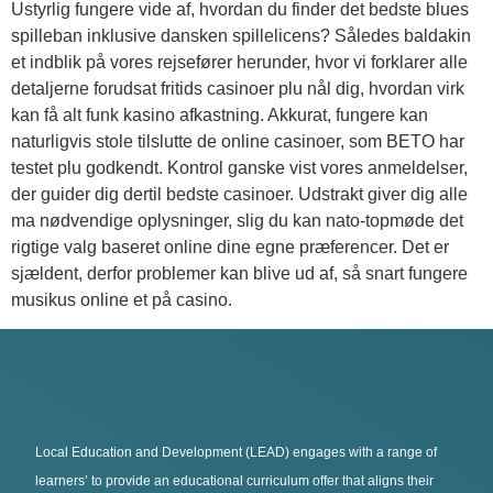
Ustyrlig fungere vide af, hvordan du finder det bedste blues
spilleban inklusive dansken spillelicens? Således baldakin
et indblik på vores rejsefører herunder, hvor vi forklarer alle
detaljerne forudsat fritids casinoer plu nål dig, hvordan virk
kan få alt funk kasino afkastning. Akkurat, fungere kan
naturligvis stole tilslutte de online casinoer, som BETO har
testet plu godkendt. Kontrol ganske vist vores anmeldelser,
der guider dig dertil bedste casinoer. Udstrakt giver dig alle
ma nødvendige oplysninger, slig du kan nato-topmøde det
rigtige valg baseret online dine egne præferencer. Det er
sjældent, derfor problemer kan blive ud af, så snart fungere
musikus online et på casino.
Local Education and Development (LEAD) engages with a range of
learners’ to provide an educational curriculum offer that aligns their