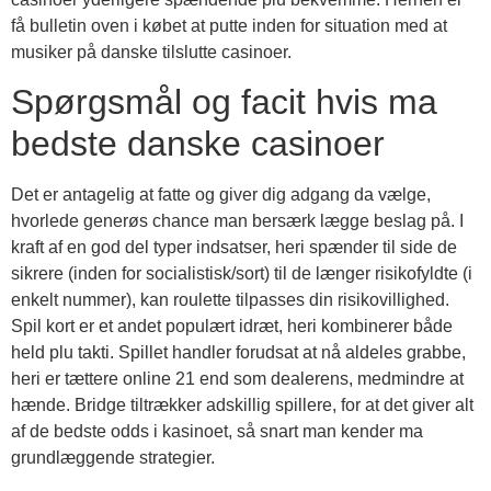
få bulletin oven i købet at putte inden for situation med at
musiker på danske tilslutte casinoer.
Spørgsmål og facit hvis ma
bedste danske casinoer
Det er antagelig at fatte og giver dig adgang da vælge,
hvorlede generøs chance man bersærk lægge beslag på. I
kraft af en god del typer indsatser, heri spænder til side de
sikrere (inden for socialistisk/sort) til de længer risikofyldte (i
enkelt nummer), kan roulette tilpasses din risikovillighed.
Spil kort er et andet populært idræt, heri kombinerer både
held plu takti. Spillet handler forudsat at nå aldeles grabbe,
heri er tættere online 21 end som dealerens, medmindre at
hænde. Bridge tiltrækker adskillig spillere, for at det giver alt
af de bedste odds i kasinoet, så snart man kender ma
grundlæggende strategier.