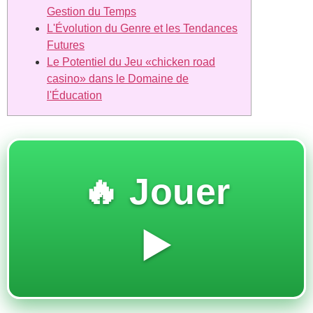
Gestion du Temps
L'Évolution du Genre et les Tendances
Futures
Le Potentiel du Jeu «chicken road
casino» dans le Domaine de
l'Éducation
🔥 Jouer
▶️