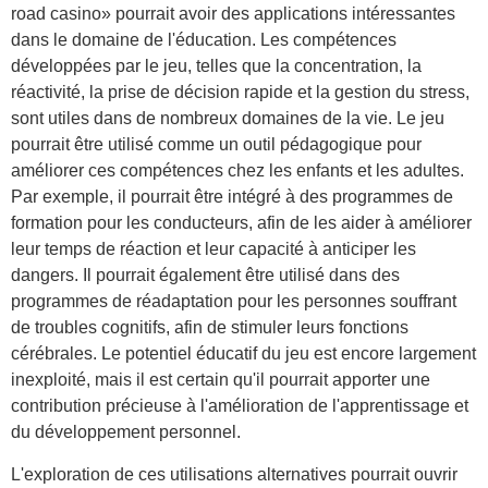
road casino» pourrait avoir des applications intéressantes
dans le domaine de l'éducation. Les compétences
développées par le jeu, telles que la concentration, la
réactivité, la prise de décision rapide et la gestion du stress,
sont utiles dans de nombreux domaines de la vie. Le jeu
pourrait être utilisé comme un outil pédagogique pour
améliorer ces compétences chez les enfants et les adultes.
Par exemple, il pourrait être intégré à des programmes de
formation pour les conducteurs, afin de les aider à améliorer
leur temps de réaction et leur capacité à anticiper les
dangers. Il pourrait également être utilisé dans des
programmes de réadaptation pour les personnes souffrant
de troubles cognitifs, afin de stimuler leurs fonctions
cérébrales. Le potentiel éducatif du jeu est encore largement
inexploité, mais il est certain qu'il pourrait apporter une
contribution précieuse à l'amélioration de l'apprentissage et
du développement personnel.
L'exploration de ces utilisations alternatives pourrait ouvrir