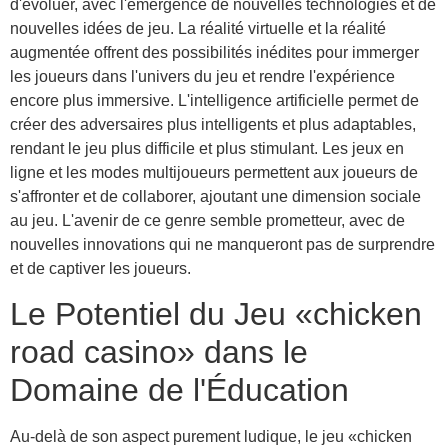
d'évoluer, avec l'émergence de nouvelles technologies et de
nouvelles idées de jeu. La réalité virtuelle et la réalité
augmentée offrent des possibilités inédites pour immerger
les joueurs dans l'univers du jeu et rendre l'expérience
encore plus immersive. L'intelligence artificielle permet de
créer des adversaires plus intelligents et plus adaptables,
rendant le jeu plus difficile et plus stimulant. Les jeux en
ligne et les modes multijoueurs permettent aux joueurs de
s'affronter et de collaborer, ajoutant une dimension sociale
au jeu. L'avenir de ce genre semble prometteur, avec de
nouvelles innovations qui ne manqueront pas de surprendre
et de captiver les joueurs.
Le Potentiel du Jeu «chicken
road casino» dans le
Domaine de l'Éducation
Au-delà de son aspect purement ludique, le jeu «chicken