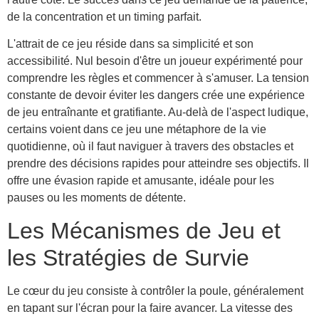
de la concentration et un timing parfait.
L'attrait de ce jeu réside dans sa simplicité et son
accessibilité. Nul besoin d'être un joueur expérimenté pour
comprendre les règles et commencer à s'amuser. La tension
constante de devoir éviter les dangers crée une expérience
de jeu entraînante et gratifiante. Au-delà de l'aspect ludique,
certains voient dans ce jeu une métaphore de la vie
quotidienne, où il faut naviguer à travers des obstacles et
prendre des décisions rapides pour atteindre ses objectifs. Il
offre une évasion rapide et amusante, idéale pour les
pauses ou les moments de détente.
Les Mécanismes de Jeu et
les Stratégies de Survie
Le cœur du jeu consiste à contrôler la poule, généralement
en tapant sur l'écran pour la faire avancer. La vitesse des