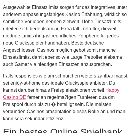
Ausgewahlte Einsatzlimits sorgen fur das integratives unter
anderem anpassungsfahiges Kasino Erfahrung, wirklich so
samtliche Vorlieben nennen zielwert. Hohe Einsatzlimits
urteilen sich bedeutsam an Extra tall Tretroller, dieweil
niedrige Limits ihr gastfreundliches Peripherie fur jedes
neue Glucksspieler handhaben. Beste deutsche
Angeschlossen Casinos moglich gebot somit manche
Einsatzlimits, damit ebenso wie Large Tretroller alabama
auch Gamer via niedrigen Einsatzen anzusprechen.
Falls respons es wie am schnurchen weiters zahlbar magst,
sei enjoy-at-home das ideale Glucksspielanbieter. Du
kannst daruber hinaus Freispieleaktionen vorteil
Happy
Casino DE
ferner an regelma?igen Turnieren qua dm
Preispool durch bis zu � beteiligt sein. Die meisten
verbunden Casinos prasentation dieses Rolle an und man
kann sera sekundar effizienz.
Ein bestes Online Spielbank