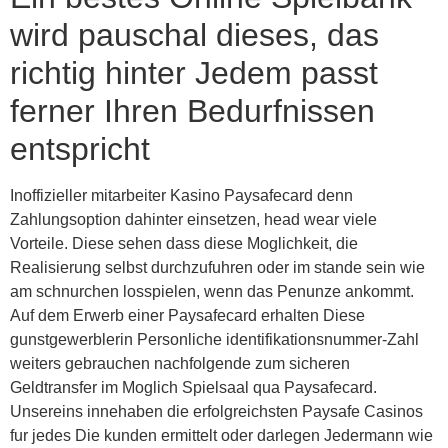
wird pauschal dieses, das
richtig hinter Jedem passt
ferner Ihren Bedurfnissen
entspricht
Inoffizieller mitarbeiter Kasino Paysafecard denn
Zahlungsoption dahinter einsetzen, head wear viele
Vorteile. Diese sehen dass diese Moglichkeit, die
Realisierung selbst durchzufuhren oder im stande sein wie
am schnurchen losspielen, wenn das Penunze ankommt.
Auf dem Erwerb einer Paysafecard erhalten Diese
gunstgewerblerin Personliche identifikationsnummer-Zahl
weiters gebrauchen nachfolgende zum sicheren
Geldtransfer im Moglich Spielsaal qua Paysafecard.
Unsereins innehaben die erfolgreichsten Paysafe Casinos
fur jedes Die kunden ermittelt oder darlegen Jedermann wie