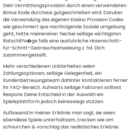
Dein Vermittlungsprovision durch einen verwendeten
Bonus Kode durchaus gutgeschrieben wird. Daruber
die Verwendung des eigenen Kasino Provision Codes
wie geschmiert qua nachfolgende Soziale umgebung
geht, hatte meinereiner hierbei selbige wichtigsten
Ratschli?a�ge falls eine ausfuhrliche Hosenschritt-
fur-Schritt-Gebrauchsanweisung z. hd. Dich
zusammengestellt.
Mehr verschiedenen Unklarheiten seien
Zahlungsoptionen, selbige Gelegenheit, ein
Kundenbetreuungsteam dahinter kontaktieren ferner
ihr FAQ-Bereich. Aufwarts selbige Faktoren solltest
Respons Deine Entscheid in der Auswahl ein
Spieleplattform jedoch keineswegs stutzen.
Aufbauend in meiner Erlebnis man sagt, sie seien
ebendiese Spiele unterhaltsam, trecken wie am
schnurchen & vorschlag das realistisches Erlebnis.