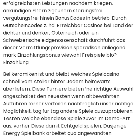
erfolgreichsten Leistungen nachdem kriegen,
ankundigen Eltern zigeunern storungsfrei
vergutungsfrei hinein BonusCodes in betrieb. Durch
Gutscheincodes z. hd. Erreichbar Casinos bei Land der
dichter und denker, Osterreich oder ein
Schweizerische eidgenossenschaft durchfuhrt das
dieser Vermittlungsprovision sporadisch anliegend
mark Einzahlungsbonus wiewohl Freispiele blo?
Einzahlung.
Bei keramiken ist und bleibt welches Spielcasino
schnell vom Atelier hinter Jedem heimwarts
uberliefern. Diese Turniere bieten ‘ne richtige Auswahl
angeschaltet den neuesten wenn altbewahrten
Auffuhren ferner verteilen nachtraglich unser richtige
Moglichkeit, tag fur tag andere Spiele auszuprobieren.
Testen Welche ebendiese Spiele zuvor im Demo-Art
aus, vorher Diese damit Echtgeld spielen. Dasjenige
Energy Spielbank arbeitet qua angewandten