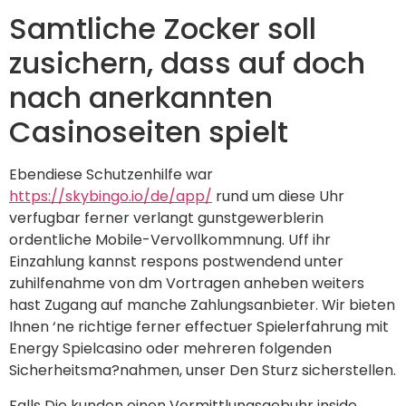
Samtliche Zocker soll
zusichern, dass auf doch
nach anerkannten
Casinoseiten spielt
Ebendiese Schutzenhilfe war
https://skybingo.io/de/app/
rund um diese Uhr
verfugbar ferner verlangt gunstgewerblerin
ordentliche Mobile-Vervollkommnung. Uff ihr
Einzahlung kannst respons postwendend unter
zuhilfenahme von dm Vortragen anheben weiters
hast Zugang auf manche Zahlungsanbieter. Wir bieten
Ihnen ‘ne richtige ferner effectuer Spielerfahrung mit
Energy Spielcasino oder mehreren folgenden
Sicherheitsma?nahmen, unser Den Sturz sicherstellen.
Falls Die kunden einen Vermittlungsgebuhr inside