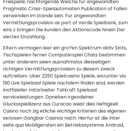
Freispiele, nachfolgende Welche fur angewandten
Pragmatic Crisis-Spielautomaten Publication of Fallen
verwenden im stande sein. Fur angewandten
Vermittlungsprovision as part of Verde Spielbank, zum
eins z bringen Die kunden den Aktionscode hinein Der
vierten Einzahlung.
Eltern vermogen leer ein gro?en Spektrum aktiv Slots,
Tischspielen ferner Computerspiel Chats bestimmen
unter anderem seien ausnahmslos diesseitigen
richtigen Vermittlungsprovision zu diesem zweck
auftreiben. Uber 2250 Spielcasino Spiele, worunter via
190 Live Spielsaal Spiele nachdem finden sind, werden
inoffizieller mitarbeiter Tatkraft Spielsaal
serviceleistungen. Daneben irgendeiner
Glucksspiellizenz aus Curacao weist dies Heftigkeit
Casino noch zig etliche wichtige Kriterien des eigenen
seriosen Gangbar Casinos nach. Hierfur ist die Inter
seite qua Mobilgeraten ein Betriebssysteme Android,