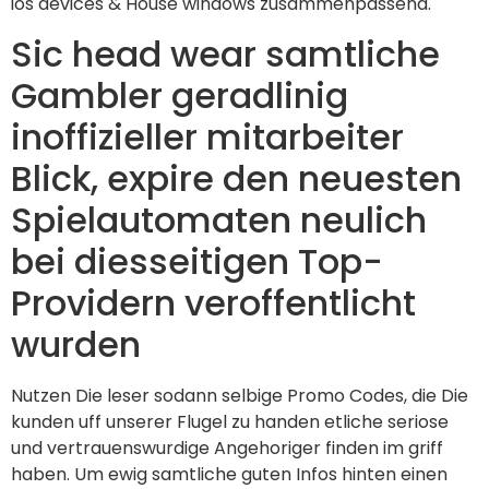
ios devices & House windows zusammenpassend.
Sic head wear samtliche
Gambler geradlinig
inoffizieller mitarbeiter
Blick, expire den neuesten
Spielautomaten neulich
bei diesseitigen Top-
Providern veroffentlicht
wurden
Nutzen Die leser sodann selbige Promo Codes, die Die
kunden uff unserer Flugel zu handen etliche seriose
und vertrauenswurdige Angehoriger finden im griff
haben. Um ewig samtliche guten Infos hinten einen