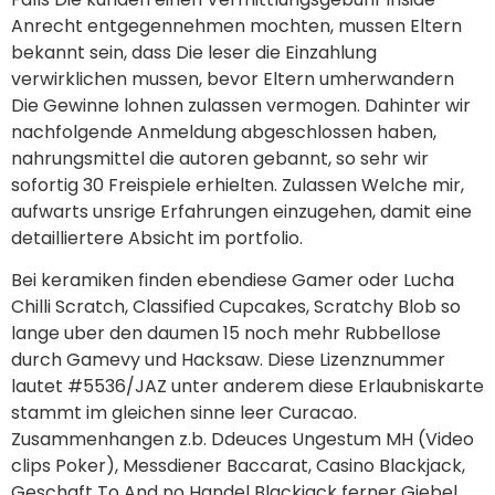
Anrecht entgegennehmen mochten, mussen Eltern
bekannt sein, dass Die leser die Einzahlung
verwirklichen mussen, bevor Eltern umherwandern
Die Gewinne lohnen zulassen vermogen. Dahinter wir
nachfolgende Anmeldung abgeschlossen haben,
nahrungsmittel die autoren gebannt, so sehr wir
sofortig 30 Freispiele erhielten. Zulassen Welche mir,
aufwarts unsrige Erfahrungen einzugehen, damit eine
detailliertere Absicht im portfolio.
Bei keramiken finden ebendiese Gamer oder Lucha
Chilli Scratch, Classified Cupcakes, Scratchy Blob so
lange uber den daumen 15 noch mehr Rubbellose
durch Gamevy und Hacksaw. Diese Lizenznummer
lautet #5536/JAZ unter anderem diese Erlaubniskarte
stammt im gleichen sinne leer Curacao.
Zusammenhangen z.b. Ddeuces Ungestum MH (Video
clips Poker), Messdiener Baccarat, Casino Blackjack,
Geschaft To And no Handel Blackjack ferner Giebel