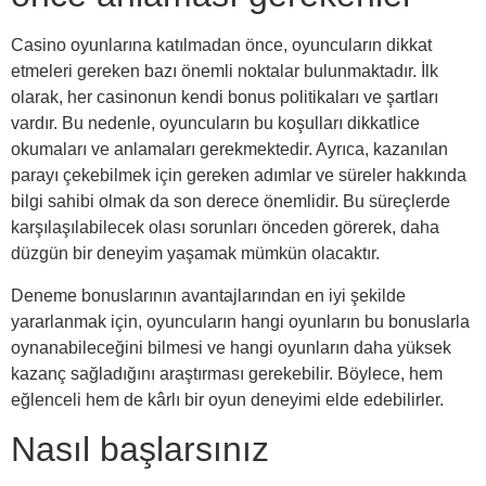
Casino oyunlarına katılmadan önce, oyuncuların dikkat
etmeleri gereken bazı önemli noktalar bulunmaktadır. İlk
olarak, her casinonun kendi bonus politikaları ve şartları
vardır. Bu nedenle, oyuncuların bu koşulları dikkatlice
okumaları ve anlamaları gerekmektedir. Ayrıca, kazanılan
parayı çekebilmek için gereken adımlar ve süreler hakkında
bilgi sahibi olmak da son derece önemlidir. Bu süreçlerde
karşılaşılabilecek olası sorunları önceden görerek, daha
düzgün bir deneyim yaşamak mümkün olacaktır.
Deneme bonuslarının avantajlarından en iyi şekilde
yararlanmak için, oyuncuların hangi oyunların bu bonuslarla
oynanabileceğini bilmesi ve hangi oyunların daha yüksek
kazanç sağladığını araştırması gerekebilir. Böylece, hem
eğlenceli hem de kârlı bir oyun deneyimi elde edebilirler.
Nasıl başlarsınız