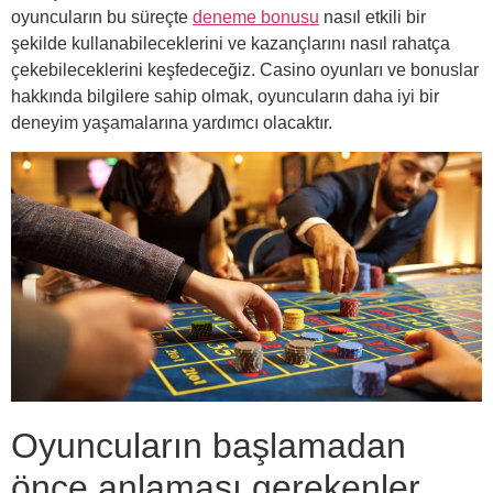
oyuncuların bu süreçte
deneme bonusu
nasıl etkili bir
şekilde kullanabileceklerini ve kazançlarını nasıl rahatça
çekebileceklerini keşfedeceğiz. Casino oyunları ve bonuslar
hakkında bilgilere sahip olmak, oyuncuların daha iyi bir
deneyim yaşamalarına yardımcı olacaktır.
Oyuncuların başlamadan
önce anlaması gerekenler