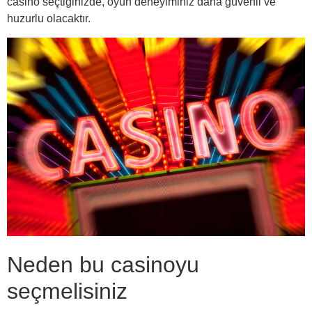
casino seçtiğinizde, oyun deneyiminiz daha güvenli ve
huzurlu olacaktır.
Neden bu casinoyu
seçmelisiniz