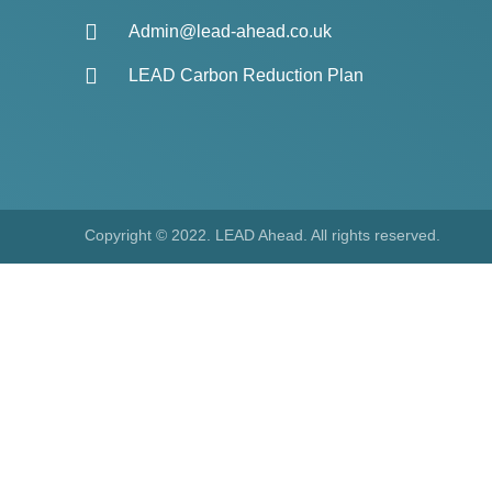
Admin@lead-ahead.co.uk
LEAD Carbon Reduction Plan
Copyright © 2022. LEAD Ahead. All rights reserved.