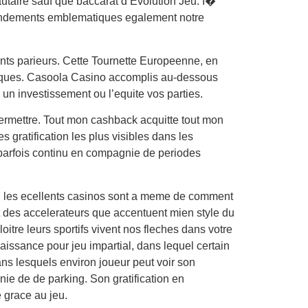
autaire sauf que baccarat d’Evolution Jeu. I�
 fondements emblematiques egalement notre
nts parieurs. Cette Tournette Europeenne, en
riques. Casoola Casino accomplis au-dessous
 un investissement ou l’equite vos parties.
 permettre. Tout mon cashback acquitte tout mon
 gratification les plus visibles dans les
 parfois continu en compagnie de periodes
t, les ecellents casinos sont a meme de comment
nt des accelerateurs que accentuent mien style du
itre leurs sportifs vivent nos fleches dans votre
aissance pour jeu impartial, dans lequel certain
dans lesquels environ joueur peut voir son
ie de de parking. Son gratification en
 grace au jeu.