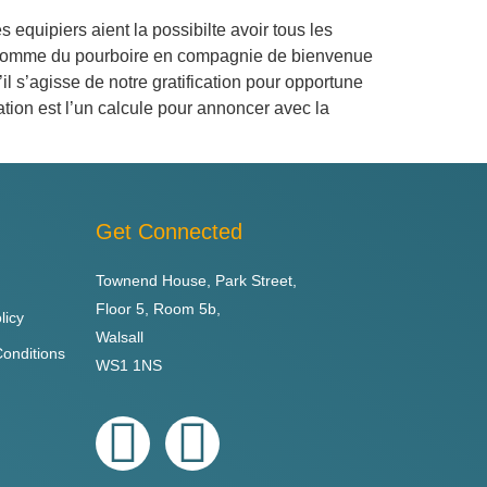
s equipiers aient la possibilte avoir tous les
on nomme du pourboire en compagnie de bienvenue
 s’agisse de notre gratification pour opportune
ation est l’un calcule pour annoncer avec la
Get Connected
Townend House, Park Street,
Floor 5, Room 5b,
licy
Walsall
onditions
WS1 1NS