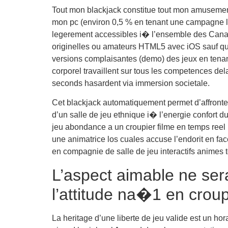
Tout mon blackjack constitue tout mon amusement 
mon pc (environ 0,5 % en tenant une campagne lamb
legerement accessibles i� l’ensemble des Canadi
originelles ou amateurs HTML5 avec iOS sauf que 
versions complaisantes (demo) des jeux en tenant
corporel travaillent sur tous les competences dela
seconds hasardent via immersion societale.
Cet blackjack automatiquement permet d’affronte
d’un salle de jeu ethnique i� l’energie confort d
jeu abondance a un croupier filme en temps reel 
une animatrice los cuales accuse l’endorit en fac
en compagnie de salle de jeu interactifs animes 
L’aspect aimable ne sera
l’attitude na�1 en croup
La heritage d’une liberte de jeu valide est un hor