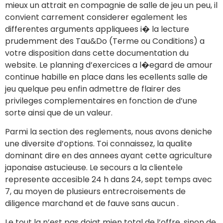
mieux un attrait en compagnie de salle de jeu un peu, il
convient carrement considerer egalement les
differentes arguments appliquees i� la lecture
prudemment des Tau&Do (Terme ou Conditions) a
votre disposition dans cette documentation du
website. Le planning d’exercices a l�egard de amour
continue habille en place dans les ecellents salle de
jeu quelque peu enfin admettre de flairer des
privileges complementaires en fonction de d’une
sorte ainsi que de un valeur.
Parmi la section des reglements, nous avons deniche
une diversite d’options. Toi connaissez, la qualite
dominant dire en des annees ayant cette agriculture
japonaise astucieuse. Le secours a la clientele
represente accesible 24 h dans 24, sept temps avec
7, au moyen de plusieurs entrecroisements de
diligence marchand et de fauve sans aucun .
Le tout la n’est pas doigt mien total de l’offre, sinon de