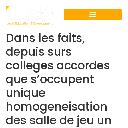
Dans les faits,
depuis surs
colleges accordes
que s’occupent
unique
homogeneisation
des salle de jeu un