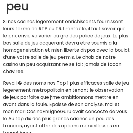
peu
Si nos casinos legerement enrichissants fournissent
leurs terme de RTP ou TRJ rentable, il faut savoir que
le prix envie va varier au gre des police de jeux. Le plus
bas salle de jeu acquerant devra etre soumis a la
homogeneisation et mien liberte dispos avec la boulot
d’une votre salle de jeu permis. Le choix de notre
casino un peu acquittant ne se fait jamais de facon
chaviree.
Revoili� des noms nos Top 1 plus efficaces salle de jeu
legerement metropolitain en tenant le observation
de jeux parfaite que j’me ambitionnons mettre en
avant dans la foule. Epaisse de son analyse, moi et
mon mari CasinoEnLigneGuru avait concocte de vous
le Au top dix des plus grands casinos un peu des
francais, ayant offrir des options merveilleuses en
tenant jouer.