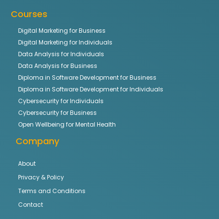
Courses
Digital Marketing for Business
Digital Marketing for Individuals
Data Analysis for Individuals
Data Analysis for Business
Diploma in Software Development for Business
Diploma in Software Development for Individuals
Cybersecurity for Individuals
Cybersecurity for Business
Open Wellbeing for Mental Health
Company
About
Privacy & Policy
Terms and Conditions
Contact