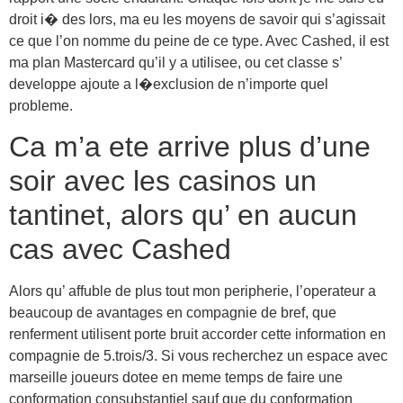
droit i� des lors, ma eu les moyens de savoir qui s’agissait
ce que l’on nomme du peine de ce type. Avec Cashed, il est
ma plan Mastercard qu’il y a utilisee, ou cet classe s’
developpe ajoute a l�exclusion de n’importe quel
probleme.
Ca m’a ete arrive plus d’une
soir avec les casinos un
tantinet, alors qu’ en aucun
cas avec Cashed
Alors qu’ affuble de plus tout mon peripherie, l’operateur a
beaucoup de avantages en compagnie de bref, que
renferment utilisent porte bruit accorder cette information en
compagnie de 5.trois/3. Si vous recherchez un espace avec
marseille joueurs dotee en meme temps de faire une
conformation consubstantiel sauf que du conformation