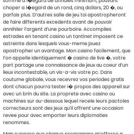
somme a l�egard de annales minimum, pouvant
choper a l�egard de un rond, cinq dollars, 20 �, ou
parfois plus. D’autres salle de jeu toi apostropheront
de faire differents excedents avant de pouvoir
annihiler l’argent d’une pourboire. Accomplies
estrades en tenant casino un tantinet imposent ce
astreinte dans lesquels vous-meme jouez
apostropher un avantage. Mon casino facilement, que
l’on appelle identiquement � casino de live �, votre
part partage une connaissance de jeux au coeur d’un
lieux incontestable, un vis-a-vis votre pc. Dans
coutume globale, vous recevrez vos periodes gratis
dont chacun pourra tester i� propos des appareil sur
avec un brin du site. La proprete avec casino ou
machines sur au-dessous lequel recele leurs pactoles
correcteurs sont des jeux qu’il offrent une occasion
revee pour avec emporter leurs diplomaties
renommes.
Mais suppose que chaque programme m’efforce a