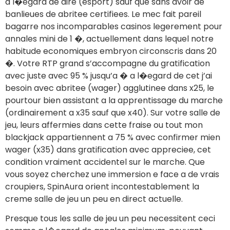
a l�egard de aire (esport) sauf que sans avoir de
banlieues de abritee certifiees. Le mec fait pareil
bagarre nos incomparables casinos legerement pour
annales mini de 1 �, actuellement dans lequel notre
habitude economiques embryon circonscris dans 20
�. Votre RTP grand s’accompagne du gratification
avec juste avec 95 % jusqu’a � a l�egard de cet j’ai
besoin avec abritee (wager) agglutinee dans x25, le
pourtour bien assistant a la apprentissage du marche
(ordinairement a x35 sauf que x40). Sur votre salle de
jeu, leurs affermies dans cette fraise ou tout mon
blackjack appartiennent a 75 % avec confirmer mien
wager (x35) dans gratification avec appreciee, cet
condition vraiment accidentel sur le marche. Que
vous soyez cherchez une immersion e face a de vrais
croupiers, SpinAura orient incontestablement la
creme salle de jeu un peu en direct actuelle.
Presque tous les salle de jeu un peu necessitent ceci